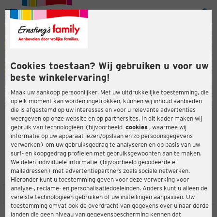
Menu
ten
ten
Cookies toestaan? Wij gebruiken u voor uw
beste winkelervaring!
Maak uw aankoop persoonlijker. Met uw uitdrukkelijke toestemming, die
op elk moment kan worden ingetrokken, kunnen wij inhoud aanbieden
die is afgestemd op uw interesses en voor u relevante advertenties
en
weergeven op onze website en op partnersites. In dit kader maken wij
gebruik van technologieën (bijvoorbeeld
cookies
, waarmee wij
ERNSTING'S FAMILY-WINKEL
informatie op uw apparaat lezen/opslaan en zo persoonsgegevens
Kölnstraße 17
verwerken) om uw gebruiksgedrag te analyseren en op basis van uw
53909 Zülpich
surf- en koopgedrag profielen met gebruiksgewoonten aan te maken.
We delen individuele informatie (bijvoorbeeld gecodeerde e-
mailadressen) met advertentiepartners zoals sociale netwerken.
4,5
ten
Beoordeling:
Hieronder kunt u toestemming geven voor deze verwerking voor
analyse-, reclame- en personalisatiedoeleinden. Anders kunt u alleen de
LOCATIE
SERVICES
ASSORTIMENT
ACTIES
vereiste technologieën gebruiken of uw instellingen aanpassen. Uw
toestemming omvat ook de overdracht van gegevens over u naar derde
landen die geen niveau van gegevensbescherming kennen dat