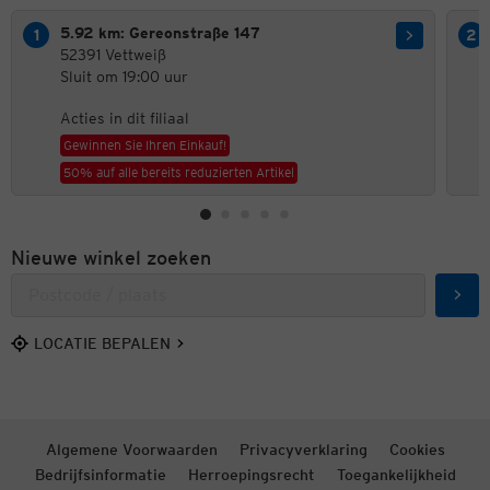
5.92 km: Gereonstraße 147
52391 Vettweiß
Sluit om 19:00 uur
Acties in dit filiaal
Gewinnen Sie Ihren Einkauf!
50% auf alle bereits reduzierten Artikel
Nieuwe winkel zoeken
Zoek
LOCATIE BEPALEN
Algemene Voorwaarden
Privacyverklaring
Cookies
Bedrijfsinformatie
Herroepingsrecht
Toegankelijkheid