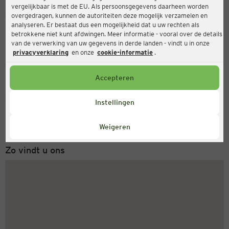
vergelijkbaar is met de EU. Als persoonsgegevens daarheen worden
Ernsting's family
overgedragen, kunnen de autoriteiten deze mogelijk verzamelen en
analyseren. Er bestaat dus een mogelijkheid dat u uw rechten als
Kölnstraße 17, 53909 Zülpich
betrokkene niet kunt afdwingen. Meer informatie - vooral over de details
van de verwerking van uw gegevens in derde landen - vindt u in onze
privacyverklaring
en onze
cookie-informatie
.
Gesloten
Actueel:
Accepteren
Servicenummer
Instellingen
+31 (0) 543 20 50 15
Maandag tot vrijdag 8-18 uur
Weigeren
Zo vindt u ons