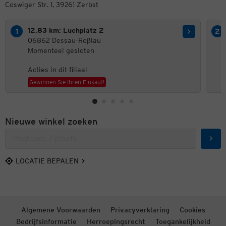
Coswiger Str. 1, 39261 Zerbst
12.83 km: Luchplatz 2
06862 Dessau-Roßlau
Momenteel gesloten
Acties in dit filiaal
Gewinnen Sie Ihren Einkauf!
Nieuwe winkel zoeken
Zoek
LOCATIE BEPALEN
Algemene Voorwaarden
Privacyverklaring
Cookies
Bedrijfsinformatie
Herroepingsrecht
Toegankelijkheid