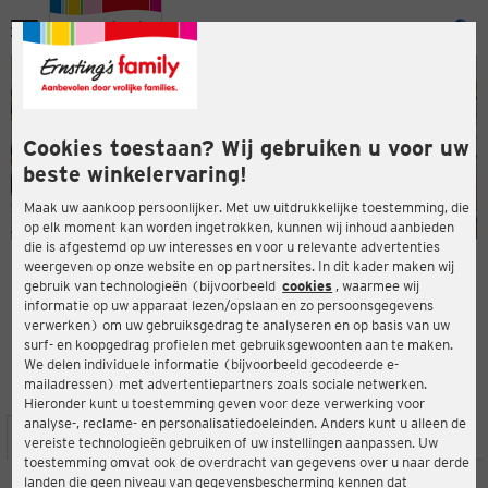
Menu
ten
ten
Cookies toestaan? Wij gebruiken u voor uw
beste winkelervaring!
Maak uw aankoop persoonlijker. Met uw uitdrukkelijke toestemming, die
op elk moment kan worden ingetrokken, kunnen wij inhoud aanbieden
die is afgestemd op uw interesses en voor u relevante advertenties
en
weergeven op onze website en op partnersites. In dit kader maken wij
gebruik van technologieën (bijvoorbeeld
cookies
, waarmee wij
ERNSTING'S FAMILY-WINKEL
informatie op uw apparaat lezen/opslaan en zo persoonsgegevens
Coswiger Str. 1
verwerken) om uw gebruiksgedrag te analyseren en op basis van uw
39261 Zerbst
surf- en koopgedrag profielen met gebruiksgewoonten aan te maken.
We delen individuele informatie (bijvoorbeeld gecodeerde e-
mailadressen) met advertentiepartners zoals sociale netwerken.
3,8
ten
Beoordeling:
Hieronder kunt u toestemming geven voor deze verwerking voor
analyse-, reclame- en personalisatiedoeleinden. Anders kunt u alleen de
LOCATIE
SERVICES
ASSORTIMENT
ACTIES
vereiste technologieën gebruiken of uw instellingen aanpassen. Uw
toestemming omvat ook de overdracht van gegevens over u naar derde
landen die geen niveau van gegevensbescherming kennen dat