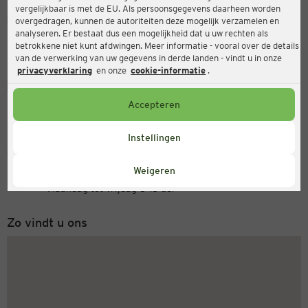
vergelijkbaar is met de EU. Als persoonsgegevens daarheen worden
Ernsting's family
overgedragen, kunnen de autoriteiten deze mogelijk verzamelen en
analyseren. Er bestaat dus een mogelijkheid dat u uw rechten als
Coswiger Str. 1, 39261 Zerbst
betrokkene niet kunt afdwingen. Meer informatie - vooral over de details
van de verwerking van uw gegevens in derde landen - vindt u in onze
privacyverklaring
en onze
cookie-informatie
.
Open
Actueel:
Accepteren
Openingstijden vandaag:
09:00 - 19:00
Instellingen
Servicenummer
Weigeren
+31 (0) 543 20 50 15
Maandag tot vrijdag 8-18 uur
Zo vindt u ons