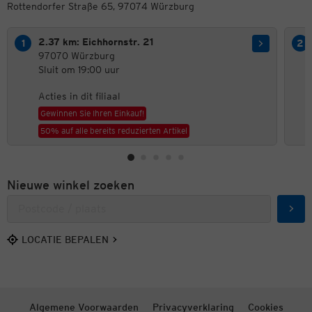
Rottendorfer Straße 65, 97074 Würzburg
2.37 km: Eichhornstr. 21
97070 Würzburg
Sluit om 19:00 uur
Acties in dit filiaal
Gewinnen Sie Ihren Einkauf!
50% auf alle bereits reduzierten Artikel
Nieuwe winkel zoeken
Zoek
LOCATIE BEPALEN
Algemene Voorwaarden
Privacyverklaring
Cookies