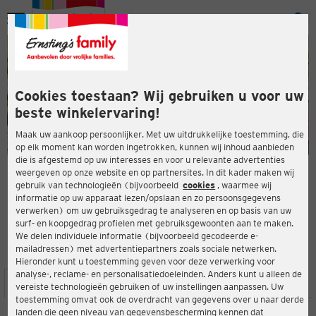
Menu
ten
ten
Cookies toestaan? Wij gebruiken u voor uw
beste winkelervaring!
Maak uw aankoop persoonlijker. Met uw uitdrukkelijke toestemming, die
op elk moment kan worden ingetrokken, kunnen wij inhoud aanbieden
die is afgestemd op uw interesses en voor u relevante advertenties
en
weergeven op onze website en op partnersites. In dit kader maken wij
gebruik van technologieën (bijvoorbeeld
cookies
, waarmee wij
ERNSTING'S FAMILY-WINKEL
informatie op uw apparaat lezen/opslaan en zo persoonsgegevens
Rottendorfer Straße 65
verwerken) om uw gebruiksgedrag te analyseren en op basis van uw
97074 Würzburg
surf- en koopgedrag profielen met gebruiksgewoonten aan te maken.
We delen individuele informatie (bijvoorbeeld gecodeerde e-
mailadressen) met advertentiepartners zoals sociale netwerken.
4,1
ten
Beoordeling:
Hieronder kunt u toestemming geven voor deze verwerking voor
analyse-, reclame- en personalisatiedoeleinden. Anders kunt u alleen de
LOCATIE
SERVICES
ASSORTIMENT
ACTIES
vereiste technologieën gebruiken of uw instellingen aanpassen. Uw
toestemming omvat ook de overdracht van gegevens over u naar derde
landen die geen niveau van gegevensbescherming kennen dat