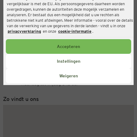
vergelijkbaar is met de EU. Als persoonsgegevens daarheen worden
Ernsting's family
overgedragen, kunnen de autoriteiten deze mogelijk verzamelen en
analyseren. Er bestaat dus een mogelijkheid dat u uw rechten als
Rottendorfer Straße 65, 97074 Würzburg
betrokkene niet kunt afdwingen. Meer informatie - vooral over de details
van de verwerking van uw gegevens in derde landen - vindt u in onze
privacyverklaring
en onze
cookie-informatie
.
Open
Actueel:
Accepteren
Openingstijden vandaag:
09:00 - 20:00
Instellingen
Servicenummer
Weigeren
+31 (0) 543 20 50 15
Maandag tot vrijdag 8-18 uur
Zo vindt u ons