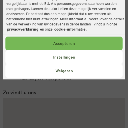
vergelijkbaar is met de EU. Als persoonsgegevens daarheen worden
Ernsting's family
overgedragen, kunnen de autoriteiten deze mogelijk verzamelen en
analyseren. Er bestaat dus een mogelijkheid dat u uw rechten als
Am Waltenberg 3, 59955 Winterberg
betrokkene niet kunt afdwingen. Meer informatie - vooral over de details
van de verwerking van uw gegevens in derde landen - vindt u in onze
privacyverklaring
en onze
cookie-informatie
.
Open
Actueel:
Accepteren
Openingstijden vandaag:
10:00 - 16:00
Instellingen
Servicenummer
Weigeren
+31 (0) 543 20 50 15
Maandag tot vrijdag 8-18 uur
Zo vindt u ons