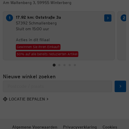
Am Waltenberg 3, 59955 Winterberg
17.92 km: Oststraße 3a
57392 Schmallenberg
Sluit om 15:00 uur
Acties in dit filiaal
Gewinnen Sie Ihren Einkauf!
50% auf alle bereits reduzierten Artikel
Nieuwe winkel zoeken
Zoek
LOCATIE BEPALEN
Algemene Voorwaarden
Privacyverklaring
Cookies