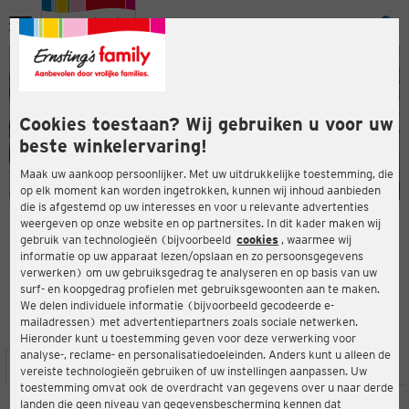
Menu
ten
ten
Cookies toestaan? Wij gebruiken u voor uw
beste winkelervaring!
Maak uw aankoop persoonlijker. Met uw uitdrukkelijke toestemming, die
op elk moment kan worden ingetrokken, kunnen wij inhoud aanbieden
die is afgestemd op uw interesses en voor u relevante advertenties
en
weergeven op onze website en op partnersites. In dit kader maken wij
gebruik van technologieën (bijvoorbeeld
cookies
, waarmee wij
ERNSTING'S FAMILY-WINKEL
informatie op uw apparaat lezen/opslaan en zo persoonsgegevens
Am Waltenberg 3
verwerken) om uw gebruiksgedrag te analyseren en op basis van uw
59955 Winterberg
surf- en koopgedrag profielen met gebruiksgewoonten aan te maken.
We delen individuele informatie (bijvoorbeeld gecodeerde e-
mailadressen) met advertentiepartners zoals sociale netwerken.
4,2
ten
Beoordeling:
Hieronder kunt u toestemming geven voor deze verwerking voor
analyse-, reclame- en personalisatiedoeleinden. Anders kunt u alleen de
LOCATIE
SERVICES
ASSORTIMENT
ACTIES
vereiste technologieën gebruiken of uw instellingen aanpassen. Uw
toestemming omvat ook de overdracht van gegevens over u naar derde
landen die geen niveau van gegevensbescherming kennen dat