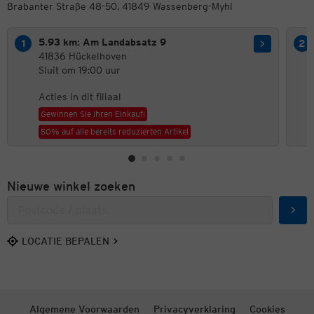
Brabanter Straße 48-50, 41849 Wassenberg-Myhl
5.93 km: Am Landabsatz 9
41836 Hückelhoven
Sluit om 19:00 uur
Acties in dit filiaal
Gewinnen Sie Ihren Einkauf!
50% auf alle bereits reduzierten Artikel
Nieuwe winkel zoeken
Zoek
LOCATIE BEPALEN
Algemene Voorwaarden
Privacyverklaring
Cookies