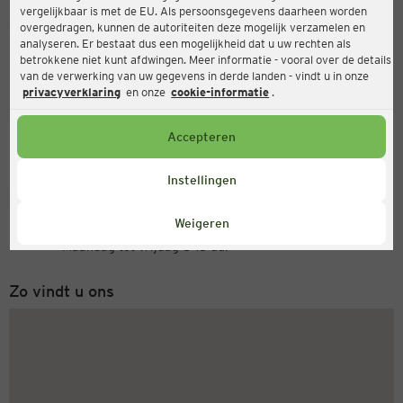
vergelijkbaar is met de EU. Als persoonsgegevens daarheen worden
Ernsting's family
overgedragen, kunnen de autoriteiten deze mogelijk verzamelen en
analyseren. Er bestaat dus een mogelijkheid dat u uw rechten als
Brabanter Straße 48-50, 41849 Wassenberg-Myhl
betrokkene niet kunt afdwingen. Meer informatie - vooral over de details
van de verwerking van uw gegevens in derde landen - vindt u in onze
privacyverklaring
en onze
cookie-informatie
.
Open
Actueel:
Accepteren
Openingstijden vandaag:
09:00 - 18:00
Instellingen
Servicenummer
Weigeren
+31 (0) 543 20 50 15
Maandag tot vrijdag 8-18 uur
Zo vindt u ons