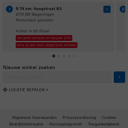
9.74 km: Hoogstraat 83
6701 BR Wageningen
Momenteel gesloten
Acties in dit filiaal
Verzamel stempels en bespaar 20%
50% op alle reeds afgeprijsde artikelen
Nieuwe winkel zoeken
Zoek
LOCATIE BEPALEN
Algemene Voorwaarden
Privacyverklaring
Cookies
Bedrijfsinformatie
Herroepingsrecht
Toegankelijkheid