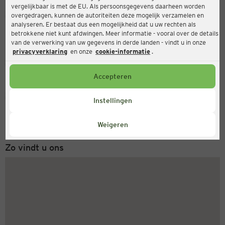
vergelijkbaar is met de EU. Als persoonsgegevens daarheen worden
Ernsting's family
overgedragen, kunnen de autoriteiten deze mogelijk verzamelen en
analyseren. Er bestaat dus een mogelijkheid dat u uw rechten als
Passage 95, 3901 AZ Veenendaal
betrokkene niet kunt afdwingen. Meer informatie - vooral over de details
van de verwerking van uw gegevens in derde landen - vindt u in onze
privacyverklaring
en onze
cookie-informatie
.
Gesloten
Actueel:
Accepteren
Servicenummer
Instellingen
+31 (0) 543 20 50 15
Maandag tot vrijdag 8-18 uur
Weigeren
Zo vindt u ons