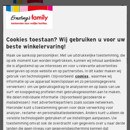
Menu
ten
ten
Cookies toestaan? Wij gebruiken u voor uw
beste winkelervaring!
Maak uw aankoop persoonlijker. Met uw uitdrukkelijke toestemming, die
op elk moment kan worden ingetrokken, kunnen wij inhoud aanbieden
die is afgestemd op uw interesses en voor u relevante advertenties
en
weergeven op onze website en op partnersites. In dit kader maken wij
gebruik van technologieën (bijvoorbeeld
cookies
, waarmee wij
ERNSTING'S FAMILY-WINKEL
informatie op uw apparaat lezen/opslaan en zo persoonsgegevens
Passage 95
verwerken) om uw gebruiksgedrag te analyseren en op basis van uw
3901 AZ Veenendaal
surf- en koopgedrag profielen met gebruiksgewoonten aan te maken.
We delen individuele informatie (bijvoorbeeld gecodeerde e-
mailadressen) met advertentiepartners zoals sociale netwerken.
2,0
ten
Beoordeling:
Hieronder kunt u toestemming geven voor deze verwerking voor
analyse-, reclame- en personalisatiedoeleinden. Anders kunt u alleen de
LOCATIE
SERVICES
ASSORTIMENT
ACTIES
vereiste technologieën gebruiken of uw instellingen aanpassen. Uw
toestemming omvat ook de overdracht van gegevens over u naar derde
landen die geen niveau van gegevensbescherming kennen dat