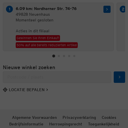
6.09 km: Nordhorner Str. 74-76
49828 Neuenhaus
Momenteel gesloten
Acties in dit filiaal
Gewinnen Sie Ihren Einkauf!
50% auf alle bereits reduzierten Artikel
Nieuwe winkel zoeken
Zoek
LOCATIE BEPALEN
Algemene Voorwaarden
Privacyverklaring
Cookies
Bedrijfsinformatie
Herroepingsrecht
Toegankelijkheid