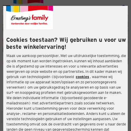
Menu
ten
ten
Cookies toestaan? Wij gebruiken u voor uw
beste winkelervaring!
Maak uw aankoop persoonlijker. Met uw uitdrukkelijke toestemming, die
op elk moment kan worden ingetrokken, kunnen wij inhoud aanbieden
die is afgestemd op uw interesses en voor u relevante advertenties
en
weergeven op onze website en op partnersites. In dit kader maken wij
gebruik van technologieën (bijvoorbeeld
cookies
, waarmee wij
ERNSTING'S FAMILY-WINKEL
informatie op uw apparaat lezen/opslaan en zo persoonsgegevens
Gölenkamper Str. 5
verwerken) om uw gebruiksgedrag te analyseren en op basis van uw
49843 Uelsen
surf- en koopgedrag profielen met gebruiksgewoonten aan te maken.
We delen individuele informatie (bijvoorbeeld gecodeerde e-
mailadressen) met advertentiepartners zoals sociale netwerken.
4,5
ten
Beoordeling:
Hieronder kunt u toestemming geven voor deze verwerking voor
analyse-, reclame- en personalisatiedoeleinden. Anders kunt u alleen de
LOCATIE
SERVICES
ASSORTIMENT
ACTIES
vereiste technologieën gebruiken of uw instellingen aanpassen. Uw
toestemming omvat ook de overdracht van gegevens over u naar derde
landen die geen niveau van gegevensbescherming kennen dat