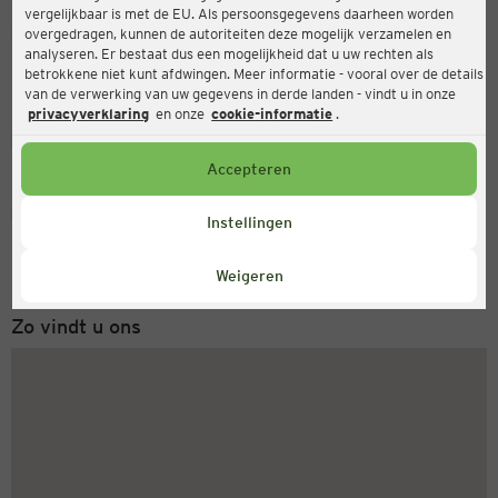
vergelijkbaar is met de EU. Als persoonsgegevens daarheen worden
Ernsting's family
overgedragen, kunnen de autoriteiten deze mogelijk verzamelen en
analyseren. Er bestaat dus een mogelijkheid dat u uw rechten als
Gölenkamper Str. 5, 49843 Uelsen
betrokkene niet kunt afdwingen. Meer informatie - vooral over de details
van de verwerking van uw gegevens in derde landen - vindt u in onze
privacyverklaring
en onze
cookie-informatie
.
Gesloten
Actueel:
Accepteren
Servicenummer
Instellingen
+31 (0) 543 20 50 15
Maandag tot vrijdag 8-18 uur
Weigeren
Zo vindt u ons