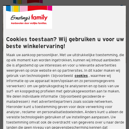
Menu
ten
ten
Cookies toestaan? Wij gebruiken u voor uw
beste winkelervaring!
Maak uw aankoop persoonlijker. Met uw uitdrukkelijke toestemming, die
op elk moment kan worden ingetrokken, kunnen wij inhoud aanbieden
die is afgestemd op uw interesses en voor u relevante advertenties
en
weergeven op onze website en op partnersites. In dit kader maken wij
gebruik van technologieën (bijvoorbeeld
cookies
, waarmee wij
ERNSTING'S FAMILY-WINKEL
informatie op uw apparaat lezen/opslaan en zo persoonsgegevens
Oberer Flözerweg 16 (TOP 6)
verwerken) om uw gebruiksgedrag te analyseren en op basis van uw
4050 Traun
surf- en koopgedrag profielen met gebruiksgewoonten aan te maken.
We delen individuele informatie (bijvoorbeeld gecodeerde e-
mailadressen) met advertentiepartners zoals sociale netwerken.
3,9
ten
Beoordeling:
Hieronder kunt u toestemming geven voor deze verwerking voor
analyse-, reclame- en personalisatiedoeleinden. Anders kunt u alleen de
LOCATIE
SERVICES
ASSORTIMENT
ACTIES
vereiste technologieën gebruiken of uw instellingen aanpassen. Uw
toestemming omvat ook de overdracht van gegevens over u naar derde
landen die geen niveau van gegevensbescherming kennen dat