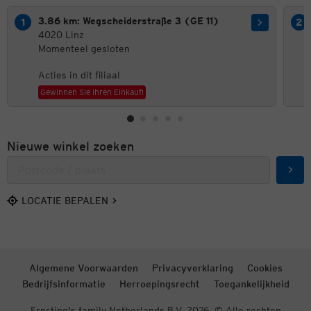
3.86 km: Wegscheiderstraße 3 (GE 11)
4020 Linz
Momenteel gesloten
Acties in dit filiaal
Gewinnen Sie Ihren Einkauf!
Nieuwe winkel zoeken
Zoek
LOCATIE BEPALEN
Algemene Voorwaarden
Privacyverklaring
Cookies
Bedrijfsinformatie
Herroepingsrecht
Toegankelijkheid
Ernsting's family Netherlands B.V. 2026. © Alle rechten