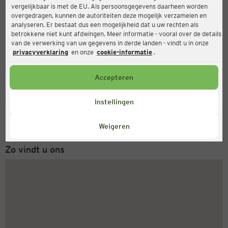
vergelijkbaar is met de EU. Als persoonsgegevens daarheen worden
Ernsting's family
overgedragen, kunnen de autoriteiten deze mogelijk verzamelen en
analyseren. Er bestaat dus een mogelijkheid dat u uw rechten als
Oberer Flözerweg 16 (TOP 6), 4050 Traun
betrokkene niet kunt afdwingen. Meer informatie - vooral over de details
van de verwerking van uw gegevens in derde landen - vindt u in onze
privacyverklaring
en onze
cookie-informatie
.
Gesloten
Actueel:
Accepteren
Servicenummer
Instellingen
+31 (0) 543 20 50 15
Maandag tot vrijdag 8-18 uur
Weigeren
Zo vindt u ons