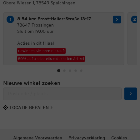
Obere Wiesen 1, 78549 Spaichingen
8.54 km: Ernst-Haller-Straße 13-17
78647 Trossingen
Sluit om 19:00 uur
Acties in dit filiaal
Gewinnen Sie Ihren Einkauf!
50% auf alle bereits reduzierten Artikel
Nieuwe winkel zoeken
Zoek
LOCATIE BEPALEN
Algemene Voorwaarden
Privacyverklaring
Cookies