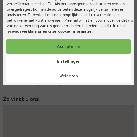
vergelijkbaar is met de EU. Als persoonsgegevens daarheen worden
Ernsting's family
overgedragen, kunnen de autoriteiten deze mogelijk verzamelen en
analyseren. Er bestaat dus een mogelijkheid dat u uw rechten als
Obere Wiesen 1, 78549 Spaichingen
betrokkene niet kunt afdwingen. Meer informatie - vooral over de details
van de verwerking van uw gegevens in derde landen - vindt u in onze
privacyverklaring
en onze
cookie-informatie
.
Open
Actueel:
Accepteren
Openingstijden vandaag:
09:00 - 19:00
Instellingen
Servicenummer
Weigeren
+31 (0) 543 20 50 15
Maandag tot vrijdag 8-18 uur
Zo vindt u ons