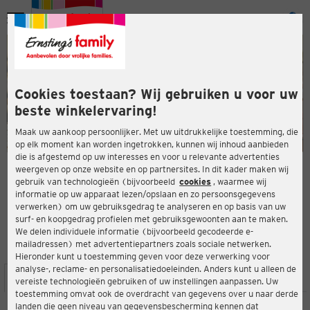
Menu
ten
ten
Cookies toestaan? Wij gebruiken u voor uw
beste winkelervaring!
Maak uw aankoop persoonlijker. Met uw uitdrukkelijke toestemming, die
op elk moment kan worden ingetrokken, kunnen wij inhoud aanbieden
die is afgestemd op uw interesses en voor u relevante advertenties
en
weergeven op onze website en op partnersites. In dit kader maken wij
gebruik van technologieën (bijvoorbeeld
cookies
, waarmee wij
ERNSTING'S FAMILY-WINKEL
informatie op uw apparaat lezen/opslaan en zo persoonsgegevens
Obere Wiesen 1
verwerken) om uw gebruiksgedrag te analyseren en op basis van uw
78549 Spaichingen
surf- en koopgedrag profielen met gebruiksgewoonten aan te maken.
We delen individuele informatie (bijvoorbeeld gecodeerde e-
mailadressen) met advertentiepartners zoals sociale netwerken.
3,0
ten
Beoordeling:
Hieronder kunt u toestemming geven voor deze verwerking voor
analyse-, reclame- en personalisatiedoeleinden. Anders kunt u alleen de
LOCATIE
SERVICES
ASSORTIMENT
ACTIES
vereiste technologieën gebruiken of uw instellingen aanpassen. Uw
toestemming omvat ook de overdracht van gegevens over u naar derde
landen die geen niveau van gegevensbescherming kennen dat