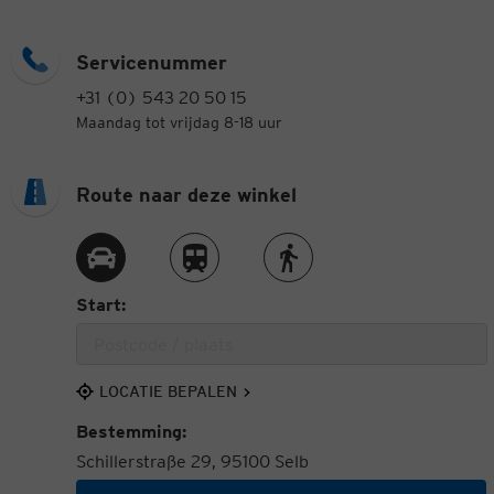
Servicenummer
+31 (0) 543 20 50 15
Maandag tot vrijdag 8-18 uur
Route naar deze winkel
Route met de auto
Route met de trein
Route te voet
Start:
LOCATIE BEPALEN
Bestemming:
Schillerstraße 29, 95100 Selb