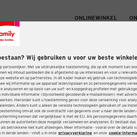
ONLINEWINKEL
ON
oestaan? Wij gebruiken u voor uw beste winkele
 persoonlijker. Met uw uitdrukkelijke toestemming, die op elk moment kan wo
nen wij inhoud aanbieden die is afgestemd op uw interesses en voor u relevant
e website en op partnersites. In dit kader maken wij gebruik van technologie
ee wij informatie op uw apparaat lezen/opslaan en zo persoonsgegevens ver
te analyseren en op basis van uw surf- en koopgedrag profielen met gebruiksg
 individuele informatie (bijvoorbeeld gecodeerde e-mailadressen) met advert
twerken. Hieronder kunt u toestemming geven voor deze verwerking voor analy
eleinden. Anders kunt u alleen de vereiste technologieën gebruiken of uw instel
oestemming omvat ook de overdracht van gegevens over u naar derde landen 
cherming kennen dat vergelijkbaar is met de EU. Als persoonsgegevens daar
nnen de autoriteiten deze mogelijk verzamelen en analyseren. Er bestaat dus
 als betrokkene niet kunt afdwingen. Meer informatie - vooral over de details 
in derde landen - vindt u in onze
privacyverklaring
en onze
cookie-informa