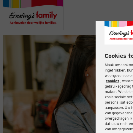
Cookies t
Maak uw aankoop
ingetrokken, kun
weergeven op onz
cookies
, waarm
gebruiksgedrag 
maken. We delen
zoals sociale ne
personalisatiedo
aanpassen. Uw t
van gegevensbes
overgedragen, ku
dat u uw rechten
van uw gegevens 