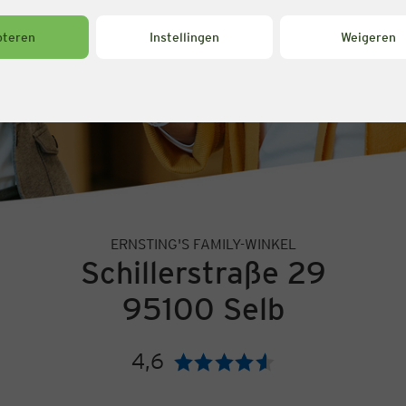
pteren
Instellingen
Weigeren
ERNSTING'S FAMILY-WINKEL
Schillerstraße 29
95100 Selb
4,6
Beoordeling: