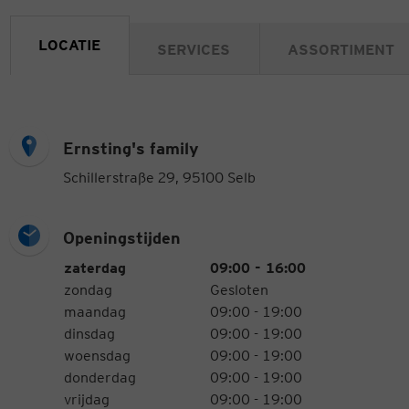
LOCATIE
SERVICES
ASSORTIMENT
Ernsting's family
Schillerstraße 29, 95100 Selb
Openingstijden
Openingstijden
Weekdag
Tijden
zaterdag
09:00 - 16:00
zondag
Gesloten
maandag
09:00 - 19:00
dinsdag
09:00 - 19:00
woensdag
09:00 - 19:00
donderdag
09:00 - 19:00
vrijdag
09:00 - 19:00