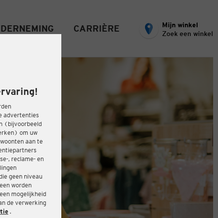
Mijn winkel
DERNEMING
CARRIÈRE
Zoek een winkel
rvaring!
rden
e advertenties
ën (bijvoorbeeld
werken) om uw
ewoonten aan te
entiepartners
se-, reclame- en
lingen
die geen niveau
heen worden
 een mogelijkheid
van de verwerking
tie
.