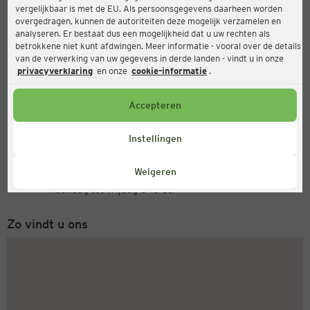
vergelijkbaar is met de EU. Als persoonsgegevens daarheen worden
Ernsting's family
overgedragen, kunnen de autoriteiten deze mogelijk verzamelen en
analyseren. Er bestaat dus een mogelijkheid dat u uw rechten als
Marktplatz 2, 92421 Schwandorf
betrokkene niet kunt afdwingen. Meer informatie - vooral over de details
van de verwerking van uw gegevens in derde landen - vindt u in onze
privacyverklaring
en onze
cookie-informatie
.
Open
Actueel:
Accepteren
Openingstijden vandaag:
09:00 - 19:00
Instellingen
Servicenummer
Weigeren
+31 (0) 543 20 50 15
Maandag tot vrijdag 8-18 uur
Zo vindt u ons