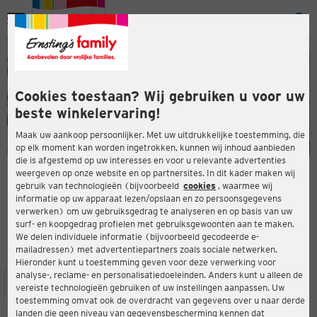
Menu
ten
ten
Cookies toestaan? Wij gebruiken u voor uw
beste winkelervaring!
Maak uw aankoop persoonlijker. Met uw uitdrukkelijke toestemming, die
op elk moment kan worden ingetrokken, kunnen wij inhoud aanbieden
die is afgestemd op uw interesses en voor u relevante advertenties
en
weergeven op onze website en op partnersites. In dit kader maken wij
gebruik van technologieën (bijvoorbeeld
cookies
, waarmee wij
ERNSTING'S FAMILY-WINKEL
informatie op uw apparaat lezen/opslaan en zo persoonsgegevens
Marktplatz 2
verwerken) om uw gebruiksgedrag te analyseren en op basis van uw
92421 Schwandorf
surf- en koopgedrag profielen met gebruiksgewoonten aan te maken.
We delen individuele informatie (bijvoorbeeld gecodeerde e-
mailadressen) met advertentiepartners zoals sociale netwerken.
4,4
ten
Beoordeling:
Hieronder kunt u toestemming geven voor deze verwerking voor
analyse-, reclame- en personalisatiedoeleinden. Anders kunt u alleen de
LOCATIE
SERVICES
ASSORTIMENT
ACTIES
vereiste technologieën gebruiken of uw instellingen aanpassen. Uw
toestemming omvat ook de overdracht van gegevens over u naar derde
landen die geen niveau van gegevensbescherming kennen dat