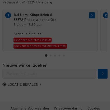
Rathausstr. 24, 33397 Rietberg
8.45 km: Klingelbrink 8
33378 Rheda-Wiedenbrück
Sluit om 18:30 uur
Acties in dit filiaal
Gewinnen Sie Ihren Einkauf!
50% auf alle bereits reduzierten Artikel
Nieuwe winkel zoeken
Zoek
LOCATIE BEPALEN
Algemene Voorwaarden
Privacyverklaring
Cookies