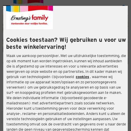
Menu
ten
ten
Cookies toestaan? Wij gebruiken u voor uw
beste winkelervaring!
Maak uw aankoop persoonlijker. Met uw uitdrukkelijke toestemming, die
op elk moment kan worden ingetrokken, kunnen wij inhoud aanbieden
die is afgestemd op uw interesses en voor u relevante advertenties
en
weergeven op onze website en op partnersites. In dit kader maken wij
gebruik van technologieën (bijvoorbeeld
cookies
, waarmee wij
ERNSTING'S FAMILY-WINKEL
informatie op uw apparaat lezen/opslaan en zo persoonsgegevens
Rathausstr. 24
verwerken) om uw gebruiksgedrag te analyseren en op basis van uw
33397 Rietberg
surf- en koopgedrag profielen met gebruiksgewoonten aan te maken.
We delen individuele informatie (bijvoorbeeld gecodeerde e-
mailadressen) met advertentiepartners zoals sociale netwerken.
4,5
ten
Beoordeling:
Hieronder kunt u toestemming geven voor deze verwerking voor
analyse-, reclame- en personalisatiedoeleinden. Anders kunt u alleen de
LOCATIE
SERVICES
ASSORTIMENT
ACTIES
vereiste technologieën gebruiken of uw instellingen aanpassen. Uw
toestemming omvat ook de overdracht van gegevens over u naar derde
landen die geen niveau van gegevensbescherming kennen dat