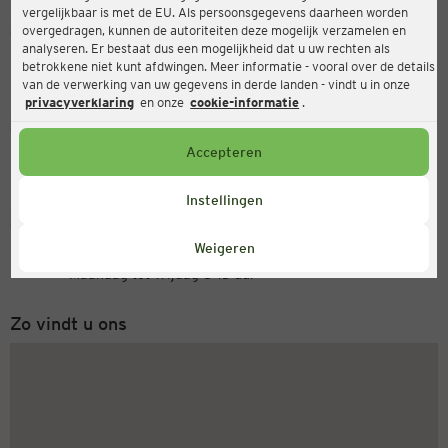
vergelijkbaar is met de EU. Als persoonsgegevens daarheen worden
Ernsting's family
overgedragen, kunnen de autoriteiten deze mogelijk verzamelen en
analyseren. Er bestaat dus een mogelijkheid dat u uw rechten als
Rathausstr. 24, 33397 Rietberg
betrokkene niet kunt afdwingen. Meer informatie - vooral over de details
van de verwerking van uw gegevens in derde landen - vindt u in onze
privacyverklaring
en onze
cookie-informatie
.
Open
Actueel:
Accepteren
Openingstijden vandaag:
09:00 - 18:30
Instellingen
Servicenummer
Weigeren
+31 (0) 543 20 50 15
Maandag tot vrijdag 8-18 uur
Zo vindt u ons