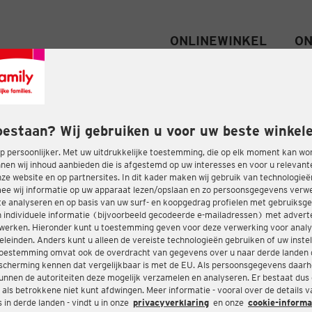
ONLINEWINKEL
ON
oestaan? Wij gebruiken u voor uw beste winkele
 persoonlijker. Met uw uitdrukkelijke toestemming, die op elk moment kan wo
nen wij inhoud aanbieden die is afgestemd op uw interesses en voor u relevant
e website en op partnersites. In dit kader maken wij gebruik van technologie
ee wij informatie op uw apparaat lezen/opslaan en zo persoonsgegevens ver
te analyseren en op basis van uw surf- en koopgedrag profielen met gebruiksg
 individuele informatie (bijvoorbeeld gecodeerde e-mailadressen) met advert
twerken. Hieronder kunt u toestemming geven voor deze verwerking voor analy
eleinden. Anders kunt u alleen de vereiste technologieën gebruiken of uw instel
oestemming omvat ook de overdracht van gegevens over u naar derde landen 
cherming kennen dat vergelijkbaar is met de EU. Als persoonsgegevens daar
nnen de autoriteiten deze mogelijk verzamelen en analyseren. Er bestaat dus
 als betrokkene niet kunt afdwingen. Meer informatie - vooral over de details 
in derde landen - vindt u in onze
privacyverklaring
en onze
cookie-informa