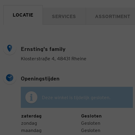
LOCATIE
SERVICES
ASSORTIMENT
Ernsting's family
Klosterstraße 4, 48431 Rheine
Openingstijden
Deze winkel is tijdelijk gesloten.
Openingstijden
Weekdag
Tijden
zaterdag
Gesloten
zondag
Gesloten
maandag
Gesloten