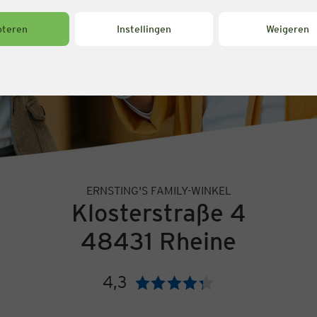
pteren
Instellingen
Weigeren
ERNSTING'S FAMILY-WINKEL
Klosterstraße 4
48431 Rheine
4,3
Beoordeling: