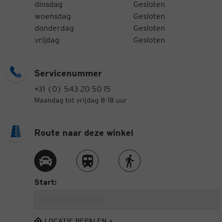
dinsdag
Gesloten
woensdag
Gesloten
donderdag
Gesloten
vrijdag
Gesloten
Servicenummer
+31 (0) 543 20 50 15
Maandag tot vrijdag 8-18 uur
Route naar deze winkel
Route met de auto
Route met de trein
Route te voet
Start:
LOCATIE BEPALEN