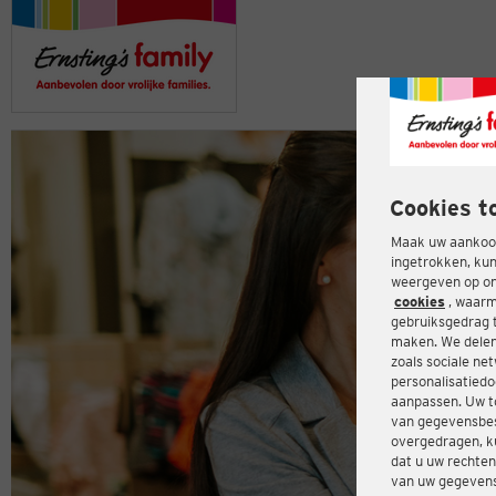
Cookies t
Maak uw aankoop
ingetrokken, kun
weergeven op onz
cookies
, waarm
gebruiksgedrag 
maken. We delen
zoals sociale ne
personalisatiedo
aanpassen. Uw t
van gegevensbes
overgedragen, ku
dat u uw rechten
van uw gegevens 