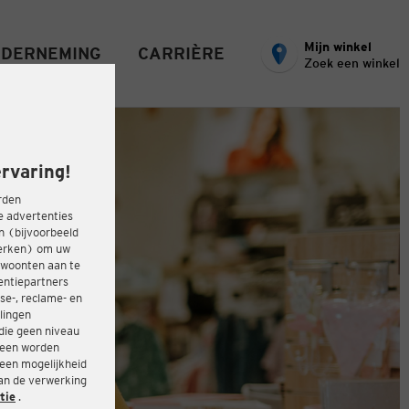
Mijn winkel
DERNEMING
CARRIÈRE
Zoek een winkel
rvaring!
rden
e advertenties
ën (bijvoorbeeld
werken) om uw
ewoonten aan te
entiepartners
se-, reclame- en
lingen
die geen niveau
heen worden
 een mogelijkheid
van de verwerking
tie
.