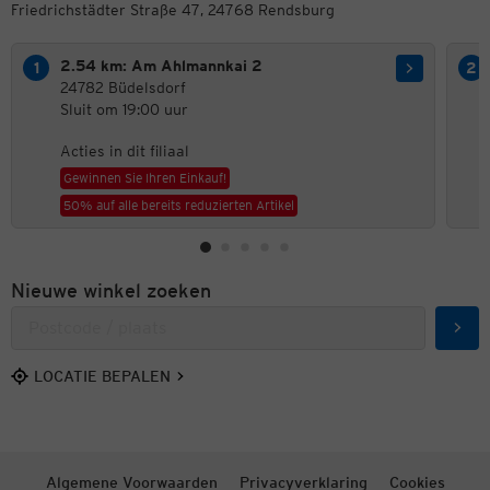
Friedrichstädter Straße 47, 24768 Rendsburg
2.54 km: Am Ahlmannkai 2
24782 Büdelsdorf
Sluit om 19:00 uur
Acties in dit filiaal
Gewinnen Sie Ihren Einkauf!
50% auf alle bereits reduzierten Artikel
Nieuwe winkel zoeken
Zoek
LOCATIE BEPALEN
Algemene Voorwaarden
Privacyverklaring
Cookies