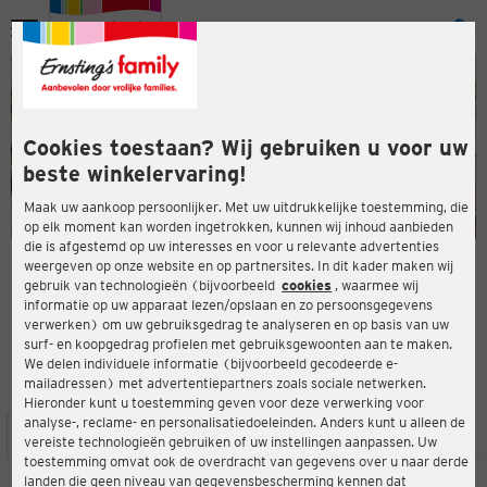
Menu
ten
ten
Cookies toestaan? Wij gebruiken u voor uw
beste winkelervaring!
Maak uw aankoop persoonlijker. Met uw uitdrukkelijke toestemming, die
op elk moment kan worden ingetrokken, kunnen wij inhoud aanbieden
die is afgestemd op uw interesses en voor u relevante advertenties
en
weergeven op onze website en op partnersites. In dit kader maken wij
gebruik van technologieën (bijvoorbeeld
cookies
, waarmee wij
ERNSTING'S FAMILY-WINKEL
informatie op uw apparaat lezen/opslaan en zo persoonsgegevens
Friedrichstädter Straße 47
verwerken) om uw gebruiksgedrag te analyseren en op basis van uw
24768 Rendsburg
surf- en koopgedrag profielen met gebruiksgewoonten aan te maken.
We delen individuele informatie (bijvoorbeeld gecodeerde e-
mailadressen) met advertentiepartners zoals sociale netwerken.
3,4
ten
Beoordeling:
Hieronder kunt u toestemming geven voor deze verwerking voor
analyse-, reclame- en personalisatiedoeleinden. Anders kunt u alleen de
LOCATIE
SERVICES
ASSORTIMENT
ACTIES
vereiste technologieën gebruiken of uw instellingen aanpassen. Uw
toestemming omvat ook de overdracht van gegevens over u naar derde
landen die geen niveau van gegevensbescherming kennen dat