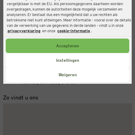
vergelijkbaar is met de EU. Als persoonsgegevens daarheen worden
Ernsting's family
overgedragen, kunnen de autoriteiten deze mogelijk verzamelen en
analyseren. Er bestaat dus een mogelijkheid dat u uw rechten als
Friedrichstädter Straße 47, 24768 Rendsburg
betrokkene niet kunt afdwingen. Meer informatie - vooral over de details
van de verwerking van uw gegevens in derde landen - vindt u in onze
privacyverklaring
en onze
cookie-informatie
.
Open
Actueel:
Accepteren
Openingstijden vandaag:
09:00 - 18:00
Instellingen
Servicenummer
Weigeren
+31 (0) 543 20 50 15
Maandag tot vrijdag 8-18 uur
Zo vindt u ons