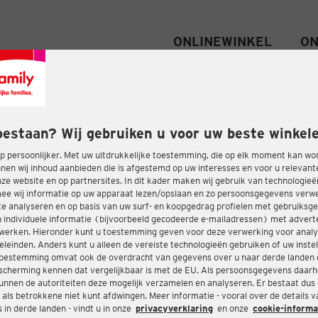
ONLINEWINKEL
ON
oestaan? Wij gebruiken u voor uw beste winkele
 persoonlijker. Met uw uitdrukkelijke toestemming, die op elk moment kan wo
nen wij inhoud aanbieden die is afgestemd op uw interesses en voor u relevant
e website en op partnersites. In dit kader maken wij gebruik van technologie
ee wij informatie op uw apparaat lezen/opslaan en zo persoonsgegevens ver
te analyseren en op basis van uw surf- en koopgedrag profielen met gebruiksg
 individuele informatie (bijvoorbeeld gecodeerde e-mailadressen) met advert
twerken. Hieronder kunt u toestemming geven voor deze verwerking voor analy
eleinden. Anders kunt u alleen de vereiste technologieën gebruiken of uw instel
oestemming omvat ook de overdracht van gegevens over u naar derde landen 
cherming kennen dat vergelijkbaar is met de EU. Als persoonsgegevens daar
nnen de autoriteiten deze mogelijk verzamelen en analyseren. Er bestaat dus
 als betrokkene niet kunt afdwingen. Meer informatie - vooral over de details 
in derde landen - vindt u in onze
privacyverklaring
en onze
cookie-informa