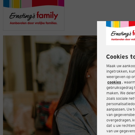
Cookies t
Maak uw aankoop
ingetrokken, kun
weergeven op onz
cookies
, waarm
gebruiksgedrag 
maken. We delen
zoals sociale ne
personalisatiedo
aanpassen. Uw t
van gegevensbes
overgedragen, ku
dat u uw rechten
van uw gegevens 