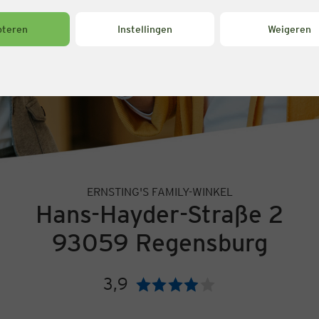
pteren
Instellingen
Weigeren
ERNSTING'S FAMILY-WINKEL
Hans-Hayder-Straße 2
93059 Regensburg
3,9
Beoordeling: