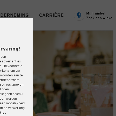
Mijn winkel
DERNEMING
CARRIÈRE
Zoek een winkel
rvaring!
rden
e advertenties
ën (bijvoorbeeld
werken) om uw
ewoonten aan te
entiepartners
se-, reclame- en
lingen
die geen niveau
heen worden
 een mogelijkheid
van de verwerking
tie
.