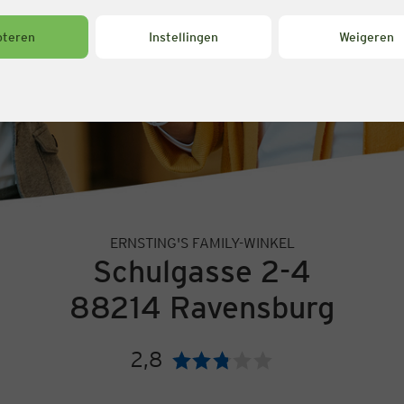
pteren
Instellingen
Weigeren
ERNSTING'S FAMILY-WINKEL
Schulgasse 2-4
88214 Ravensburg
2,8
Beoordeling: