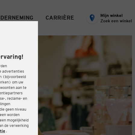
Mijn winkel
DERNEMING
CARRIÈRE
Zoek een winkel
rvaring!
rden
e advertenties
ën (bijvoorbeeld
werken) om uw
ewoonten aan te
entiepartners
se-, reclame- en
lingen
die geen niveau
heen worden
 een mogelijkheid
van de verwerking
tie
.