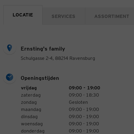
LOCATIE
SERVICES
ASSORTIMENT
Ernsting's family
Schulgasse 2-4, 88214 Ravensburg
Openingstijden
Openingstijden
Weekdag
Tijden
vrijdag
09:00 - 19:00
zaterdag
09:00 - 18:30
zondag
Gesloten
maandag
09:00 - 19:00
dinsdag
09:00 - 19:00
woensdag
09:00 - 19:00
donderdag
09:00 - 19:00