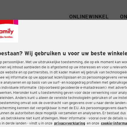
ONLINEWINKEL
ON
oestaan? Wij gebruiken u voor uw beste winkele
 persoonlijker. Met uw uitdrukkelijke toestemming, die op elk moment kan wo
nen wij inhoud aanbieden die is afgestemd op uw interesses en voor u relevant
e website en op partnersites. In dit kader maken wij gebruik van technologie
ee wij informatie op uw apparaat lezen/opslaan en zo persoonsgegevens ver
te analyseren en op basis van uw surf- en koopgedrag profielen met gebruiksg
 individuele informatie (bijvoorbeeld gecodeerde e-mailadressen) met advert
twerken. Hieronder kunt u toestemming geven voor deze verwerking voor analy
eleinden. Anders kunt u alleen de vereiste technologieën gebruiken of uw instel
oestemming omvat ook de overdracht van gegevens over u naar derde landen 
cherming kennen dat vergelijkbaar is met de EU. Als persoonsgegevens daar
nnen de autoriteiten deze mogelijk verzamelen en analyseren. Er bestaat dus
 als betrokkene niet kunt afdwingen. Meer informatie - vooral over de details 
in derde landen - vindt u in onze
privacyverklaring
en onze
cookie-informa