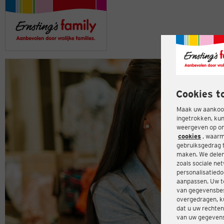
Cookies t
Maak uw aankoop
ingetrokken, kun
weergeven op onz
cookies
, waarm
gebruiksgedrag 
maken. We delen
zoals sociale ne
personalisatiedo
aanpassen. Uw t
van gegevensbes
overgedragen, ku
dat u uw rechten
van uw gegevens 