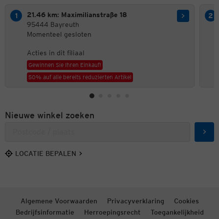
21.46 km: Maximilianstraße 18
95444 Bayreuth
Momenteel gesloten
Acties in dit filiaal
Gewinnen Sie Ihren Einkauf!
50% auf alle bereits reduzierten Artikel
Nieuwe winkel zoeken
Zoek
LOCATIE BEPALEN
Algemene Voorwaarden
Privacyverklaring
Cookies
Bedrijfsinformatie
Herroepingsrecht
Toegankelijkheid