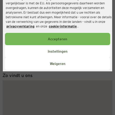
vergelijkbaar is met de EU. Als persoonsgegevens daarheen worden
Ernsting's family
overgedragen, kunnen de autoriteiten deze mogelijk verzamelen en
analyseren. Er bestaat dus een mogelijkheid dat u uw rechten als
Nürnberger Str. 24a, 91257 Pegnitz
betrokkene niet kunt afdwingen. Meer informatie - vooral over de details
van de verwerking van uw gegevens in derde landen - vindt u in onze
privacyverklaring
en onze
cookie-informatie
.
Gesloten
Actueel:
Accepteren
Servicenummer
Instellingen
+31 (0) 543 20 50 15
Maandag tot vrijdag 8-18 uur
Weigeren
Zo vindt u ons