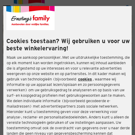
Menu
ten
ten
Cookies toestaan? Wij gebruiken u voor uw
beste winkelervaring!
Maak uw aankoop persoonlijker. Met uw uitdrukkelijke toestemming, die
op elk moment kan worden ingetrokken, kunnen wij inhoud aanbieden
die is afgestemd op uw interesses en voor u relevante advertenties
en
weergeven op onze website en op partnersites. In dit kader maken wij
gebruik van technologieën (bijvoorbeeld
cookies
, waarmee wij
ERNSTING'S FAMILY-WINKEL
informatie op uw apparaat lezen/opslaan en zo persoonsgegevens
Nürnberger Str. 24a
verwerken) om uw gebruiksgedrag te analyseren en op basis van uw
91257 Pegnitz
surf- en koopgedrag profielen met gebruiksgewoonten aan te maken.
We delen individuele informatie (bijvoorbeeld gecodeerde e-
mailadressen) met advertentiepartners zoals sociale netwerken.
4,4
ten
Beoordeling:
Hieronder kunt u toestemming geven voor deze verwerking voor
analyse-, reclame- en personalisatiedoeleinden. Anders kunt u alleen de
LOCATIE
SERVICES
ASSORTIMENT
ACTIES
vereiste technologieën gebruiken of uw instellingen aanpassen. Uw
toestemming omvat ook de overdracht van gegevens over u naar derde
landen die geen niveau van gegevensbescherming kennen dat