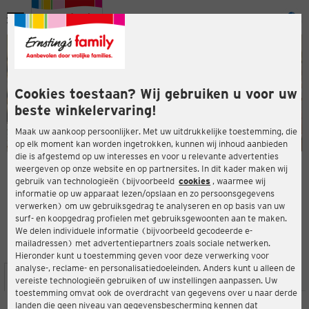
Menu
ten
ten
Cookies toestaan? Wij gebruiken u voor uw
beste winkelervaring!
Maak uw aankoop persoonlijker. Met uw uitdrukkelijke toestemming, die
op elk moment kan worden ingetrokken, kunnen wij inhoud aanbieden
die is afgestemd op uw interesses en voor u relevante advertenties
en
weergeven op onze website en op partnersites. In dit kader maken wij
gebruik van technologieën (bijvoorbeeld
cookies
, waarmee wij
ERNSTING'S FAMILY-WINKEL
informatie op uw apparaat lezen/opslaan en zo persoonsgegevens
Odenwaldring 70
verwerken) om uw gebruiksgedrag te analyseren en op basis van uw
63069 Offenbach am Main
surf- en koopgedrag profielen met gebruiksgewoonten aan te maken.
We delen individuele informatie (bijvoorbeeld gecodeerde e-
mailadressen) met advertentiepartners zoals sociale netwerken.
3,9
ten
Beoordeling:
Hieronder kunt u toestemming geven voor deze verwerking voor
analyse-, reclame- en personalisatiedoeleinden. Anders kunt u alleen de
LOCATIE
SERVICES
ASSORTIMENT
ACTIES
vereiste technologieën gebruiken of uw instellingen aanpassen. Uw
toestemming omvat ook de overdracht van gegevens over u naar derde
landen die geen niveau van gegevensbescherming kennen dat