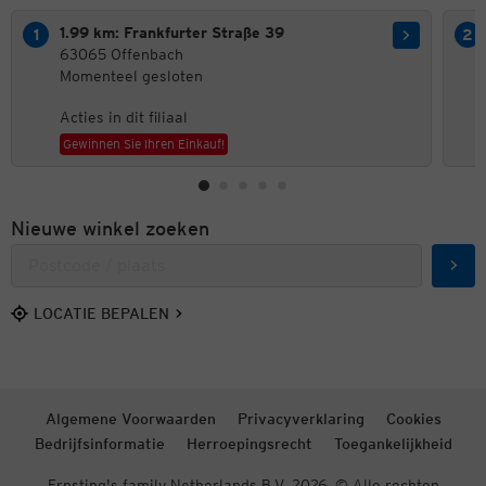
1.99 km: Frankfurter Straße 39
63065 Offenbach
Momenteel gesloten
Acties in dit filiaal
Gewinnen Sie Ihren Einkauf!
Nieuwe winkel zoeken
Zoek
LOCATIE BEPALEN
Algemene Voorwaarden
Privacyverklaring
Cookies
Bedrijfsinformatie
Herroepingsrecht
Toegankelijkheid
Ernsting's family Netherlands B.V. 2026. © Alle rechten