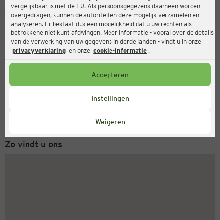
vergelijkbaar is met de EU. Als persoonsgegevens daarheen worden
Ernsting's family
overgedragen, kunnen de autoriteiten deze mogelijk verzamelen en
analyseren. Er bestaat dus een mogelijkheid dat u uw rechten als
Odenwaldring 70, 63069 Offenbach am Main
betrokkene niet kunt afdwingen. Meer informatie - vooral over de details
van de verwerking van uw gegevens in derde landen - vindt u in onze
privacyverklaring
en onze
cookie-informatie
.
Gesloten
Actueel:
Accepteren
Servicenummer
Instellingen
+31 (0) 543 20 50 15
Maandag tot vrijdag 8-18 uur
Weigeren
Zo vindt u ons