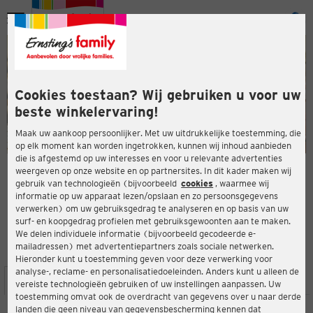
Menu
ten
ten
Cookies toestaan? Wij gebruiken u voor uw
beste winkelervaring!
Maak uw aankoop persoonlijker. Met uw uitdrukkelijke toestemming, die
op elk moment kan worden ingetrokken, kunnen wij inhoud aanbieden
die is afgestemd op uw interesses en voor u relevante advertenties
en
weergeven op onze website en op partnersites. In dit kader maken wij
gebruik van technologieën (bijvoorbeeld
cookies
, waarmee wij
ERNSTING'S FAMILY-WINKEL
informatie op uw apparaat lezen/opslaan en zo persoonsgegevens
Neumarktstraße 43
verwerken) om uw gebruiksgedrag te analyseren en op basis van uw
31683 Obernkirchen
surf- en koopgedrag profielen met gebruiksgewoonten aan te maken.
We delen individuele informatie (bijvoorbeeld gecodeerde e-
mailadressen) met advertentiepartners zoals sociale netwerken.
4,3
ten
Beoordeling:
Hieronder kunt u toestemming geven voor deze verwerking voor
analyse-, reclame- en personalisatiedoeleinden. Anders kunt u alleen de
LOCATIE
SERVICES
ASSORTIMENT
ACTIES
vereiste technologieën gebruiken of uw instellingen aanpassen. Uw
toestemming omvat ook de overdracht van gegevens over u naar derde
landen die geen niveau van gegevensbescherming kennen dat