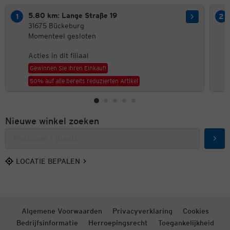
5.80 km: Lange Straße 19
31675 Bückeburg
Momenteel gesloten
Acties in dit filiaal
Gewinnen Sie Ihren Einkauf!
50% auf alle bereits reduzierten Artikel
Nieuwe winkel zoeken
Zoek
LOCATIE BEPALEN
Algemene Voorwaarden
Privacyverklaring
Cookies
Bedrijfsinformatie
Herroepingsrecht
Toegankelijkheid