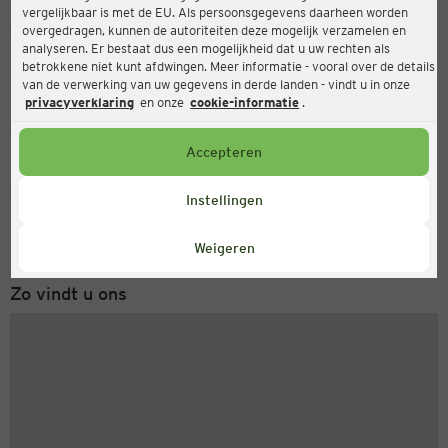
vergelijkbaar is met de EU. Als persoonsgegevens daarheen worden
Ernsting's family
overgedragen, kunnen de autoriteiten deze mogelijk verzamelen en
analyseren. Er bestaat dus een mogelijkheid dat u uw rechten als
Neumarktstraße 43, 31683 Obernkirchen
betrokkene niet kunt afdwingen. Meer informatie - vooral over de details
van de verwerking van uw gegevens in derde landen - vindt u in onze
privacyverklaring
en onze
cookie-informatie
.
Gesloten
Actueel:
Accepteren
Servicenummer
Instellingen
+31 (0) 543 20 50 15
Maandag tot vrijdag 8-18 uur
Weigeren
Zo vindt u ons