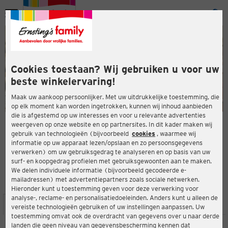
Menu
ten
ten
Cookies toestaan? Wij gebruiken u voor uw
beste winkelervaring!
Maak uw aankoop persoonlijker. Met uw uitdrukkelijke toestemming, die
op elk moment kan worden ingetrokken, kunnen wij inhoud aanbieden
die is afgestemd op uw interesses en voor u relevante advertenties
en
weergeven op onze website en op partnersites. In dit kader maken wij
gebruik van technologieën (bijvoorbeeld
cookies
, waarmee wij
ERNSTING'S FAMILY-WINKEL
informatie op uw apparaat lezen/opslaan en zo persoonsgegevens
Dombühler Str. 9
verwerken) om uw gebruiksgedrag te analyseren en op basis van uw
90449 Nürnberg
surf- en koopgedrag profielen met gebruiksgewoonten aan te maken.
We delen individuele informatie (bijvoorbeeld gecodeerde e-
mailadressen) met advertentiepartners zoals sociale netwerken.
4,2
ten
Beoordeling:
Hieronder kunt u toestemming geven voor deze verwerking voor
analyse-, reclame- en personalisatiedoeleinden. Anders kunt u alleen de
LOCATIE
SERVICES
ASSORTIMENT
ACTIES
vereiste technologieën gebruiken of uw instellingen aanpassen. Uw
toestemming omvat ook de overdracht van gegevens over u naar derde
landen die geen niveau van gegevensbescherming kennen dat