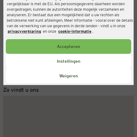
vergelijkbaar is met de EU. Als persoonsgegevens daarheen worden
Ernsting's family
overgedragen, kunnen de autoriteiten deze mogelijk verzamelen en
analyseren. Er bestaat dus een mogelijkheid dat u uw rechten als
Dombühler Str. 9, 90449 Nürnberg
betrokkene niet kunt afdwingen. Meer informatie - vooral over de details
van de verwerking van uw gegevens in derde landen - vindt u in onze
privacyverklaring
en onze
cookie-informatie
.
Gesloten
Actueel:
Accepteren
Servicenummer
Instellingen
+31 (0) 543 20 50 15
Maandag tot vrijdag 8-18 uur
Weigeren
Zo vindt u ons