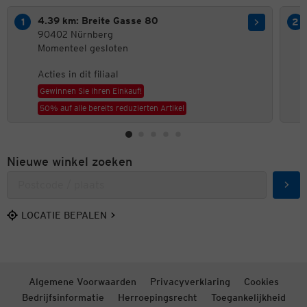
4.39 km: Breite Gasse 80
90402 Nürnberg
Momenteel gesloten
Acties in dit filiaal
Gewinnen Sie Ihren Einkauf!
50% auf alle bereits reduzierten Artikel
Nieuwe winkel zoeken
Zoek
LOCATIE BEPALEN
Algemene Voorwaarden
Privacyverklaring
Cookies
Bedrijfsinformatie
Herroepingsrecht
Toegankelijkheid