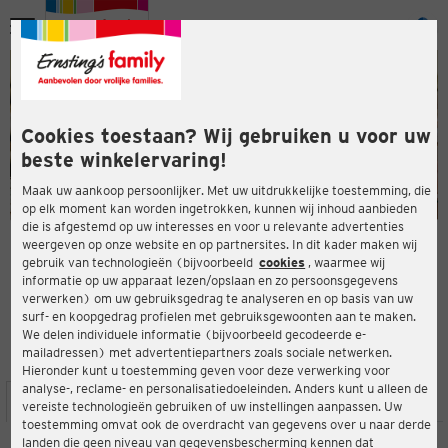
Menu
ten
ten
Cookies toestaan? Wij gebruiken u voor uw
beste winkelervaring!
Maak uw aankoop persoonlijker. Met uw uitdrukkelijke toestemming, die
op elk moment kan worden ingetrokken, kunnen wij inhoud aanbieden
die is afgestemd op uw interesses en voor u relevante advertenties
en
weergeven op onze website en op partnersites. In dit kader maken wij
gebruik van technologieën (bijvoorbeeld
cookies
, waarmee wij
ERNSTING'S FAMILY-WINKEL
informatie op uw apparaat lezen/opslaan en zo persoonsgegevens
Rathausallee 35-39
verwerken) om uw gebruiksgedrag te analyseren en op basis van uw
22846 Norderstedt
surf- en koopgedrag profielen met gebruiksgewoonten aan te maken.
We delen individuele informatie (bijvoorbeeld gecodeerde e-
mailadressen) met advertentiepartners zoals sociale netwerken.
3,9
ten
Beoordeling:
Hieronder kunt u toestemming geven voor deze verwerking voor
analyse-, reclame- en personalisatiedoeleinden. Anders kunt u alleen de
LOCATIE
SERVICES
ASSORTIMENT
ACTIES
vereiste technologieën gebruiken of uw instellingen aanpassen. Uw
toestemming omvat ook de overdracht van gegevens over u naar derde
landen die geen niveau van gegevensbescherming kennen dat