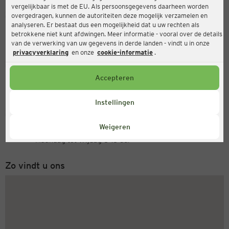
vergelijkbaar is met de EU. Als persoonsgegevens daarheen worden
Ernsting's family
overgedragen, kunnen de autoriteiten deze mogelijk verzamelen en
analyseren. Er bestaat dus een mogelijkheid dat u uw rechten als
Rathausallee 35-39, 22846 Norderstedt
betrokkene niet kunt afdwingen. Meer informatie - vooral over de details
van de verwerking van uw gegevens in derde landen - vindt u in onze
privacyverklaring
en onze
cookie-informatie
.
Open
Actueel:
Accepteren
Openingstijden vandaag:
09:00 - 19:00
Instellingen
Servicenummer
Weigeren
+31 (0) 543 20 50 15
Maandag tot vrijdag 8-18 uur
Zo vindt u ons