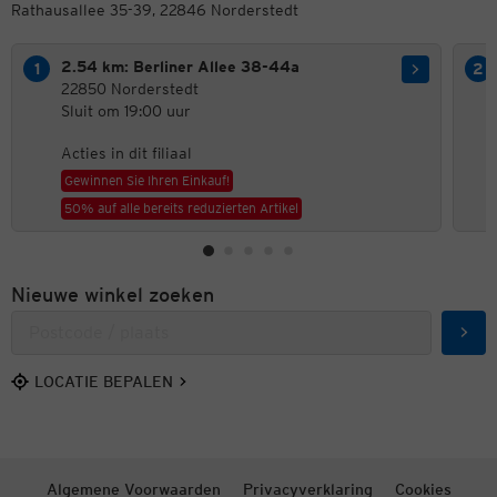
Rathausallee 35-39, 22846 Norderstedt
2.54 km: Berliner Allee 38-44a
22850 Norderstedt
Sluit om 19:00 uur
Acties in dit filiaal
Gewinnen Sie Ihren Einkauf!
50% auf alle bereits reduzierten Artikel
Nieuwe winkel zoeken
Zoek
LOCATIE BEPALEN
Algemene Voorwaarden
Privacyverklaring
Cookies