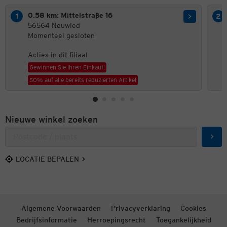
0.58 km: Mittelstraße 16
56564 Neuwied
Momenteel gesloten
Acties in dit filiaal
Gewinnen Sie Ihren Einkauf!
50% auf alle bereits reduzierten Artikel
Nieuwe winkel zoeken
Zoek
LOCATIE BEPALEN
Algemene Voorwaarden
Privacyverklaring
Cookies
Bedrijfsinformatie
Herroepingsrecht
Toegankelijkheid