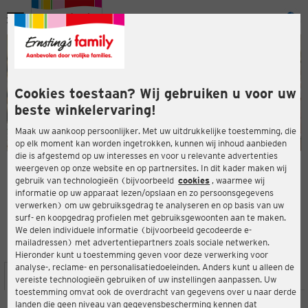
Menu
ten
ten
Cookies toestaan? Wij gebruiken u voor uw
beste winkelervaring!
Maak uw aankoop persoonlijker. Met uw uitdrukkelijke toestemming, die
op elk moment kan worden ingetrokken, kunnen wij inhoud aanbieden
die is afgestemd op uw interesses en voor u relevante advertenties
en
weergeven op onze website en op partnersites. In dit kader maken wij
gebruik van technologieën (bijvoorbeeld
cookies
, waarmee wij
ERNSTING'S FAMILY-WINKEL
informatie op uw apparaat lezen/opslaan en zo persoonsgegevens
Heddesdorfer Str. 11
verwerken) om uw gebruiksgedrag te analyseren en op basis van uw
56564 Neuwied
surf- en koopgedrag profielen met gebruiksgewoonten aan te maken.
We delen individuele informatie (bijvoorbeeld gecodeerde e-
mailadressen) met advertentiepartners zoals sociale netwerken.
3,9
ten
Beoordeling:
Hieronder kunt u toestemming geven voor deze verwerking voor
analyse-, reclame- en personalisatiedoeleinden. Anders kunt u alleen de
LOCATIE
SERVICES
ASSORTIMENT
ACTIES
vereiste technologieën gebruiken of uw instellingen aanpassen. Uw
toestemming omvat ook de overdracht van gegevens over u naar derde
landen die geen niveau van gegevensbescherming kennen dat