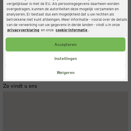
vergelijkbaar is met de EU. Als persoonsgegevens daarheen worden
Ernsting's family
overgedragen, kunnen de autoriteiten deze mogelijk verzamelen en
analyseren. Er bestaat dus een mogelijkheid dat u uw rechten als
Heddesdorfer Str. 11, 56564 Neuwied
betrokkene niet kunt afdwingen. Meer informatie - vooral over de details
van de verwerking van uw gegevens in derde landen - vindt u in onze
privacyverklaring
en onze
cookie-informatie
.
Gesloten
Actueel:
Accepteren
Servicenummer
Instellingen
+31 (0) 543 20 50 15
Maandag tot vrijdag 8-18 uur
Weigeren
Zo vindt u ons