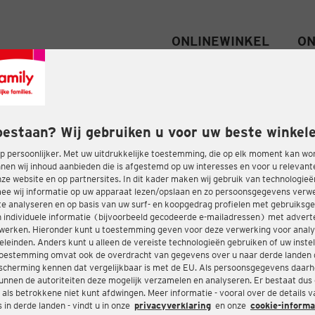
ONLINEWINKEL
ON
oestaan? Wij gebruiken u voor uw beste winkele
 persoonlijker. Met uw uitdrukkelijke toestemming, die op elk moment kan wo
nen wij inhoud aanbieden die is afgestemd op uw interesses en voor u relevant
e website en op partnersites. In dit kader maken wij gebruik van technologie
ee wij informatie op uw apparaat lezen/opslaan en zo persoonsgegevens ver
te analyseren en op basis van uw surf- en koopgedrag profielen met gebruiksg
 individuele informatie (bijvoorbeeld gecodeerde e-mailadressen) met advert
twerken. Hieronder kunt u toestemming geven voor deze verwerking voor analy
eleinden. Anders kunt u alleen de vereiste technologieën gebruiken of uw instel
oestemming omvat ook de overdracht van gegevens over u naar derde landen 
cherming kennen dat vergelijkbaar is met de EU. Als persoonsgegevens daar
nnen de autoriteiten deze mogelijk verzamelen en analyseren. Er bestaat dus
 als betrokkene niet kunt afdwingen. Meer informatie - vooral over de details 
in derde landen - vindt u in onze
privacyverklaring
en onze
cookie-informa