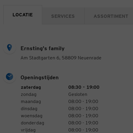
LOCATIE
SERVICES
ASSORTIMENT
Ernsting's family
Am Stadtgarten 6, 58809 Neuenrade
Openingstijden
Openingstijden
Weekdag
Tijden
zaterdag
08:30 - 19:00
zondag
Gesloten
maandag
08:00 - 19:00
dinsdag
08:00 - 19:00
woensdag
08:00 - 19:00
donderdag
08:00 - 19:00
vrijdag
08:00 - 19:00