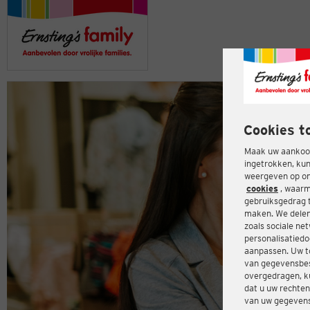
Cookies t
Maak uw aankoop
ingetrokken, kun
weergeven op onz
cookies
, waarm
gebruiksgedrag 
maken. We delen
zoals sociale ne
personalisatiedo
aanpassen. Uw t
van gegevensbes
overgedragen, ku
dat u uw rechten
van uw gegevens 