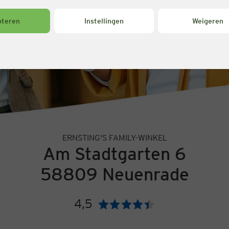
pteren
Instellingen
Weigeren
ERNSTING'S FAMILY-WINKEL
Am Stadtgarten 6
58809 Neuenrade
4,5
Beoordeling: