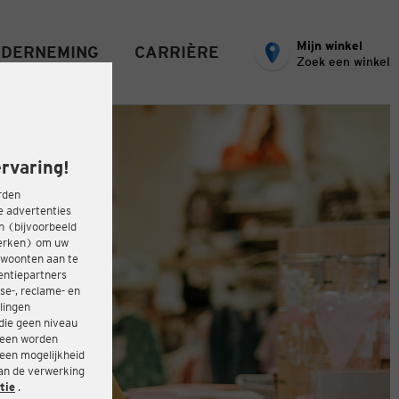
Mijn winkel
DERNEMING
CARRIÈRE
Zoek een winkel
rvaring!
rden
e advertenties
ën (bijvoorbeeld
werken) om uw
ewoonten aan te
entiepartners
se-, reclame- en
lingen
die geen niveau
heen worden
 een mogelijkheid
van de verwerking
tie
.