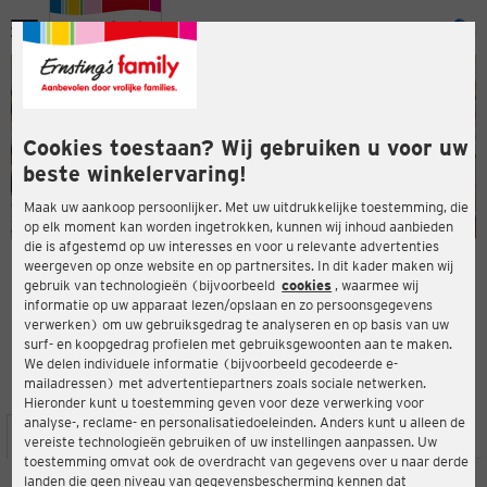
Menu
ten
ten
Cookies toestaan? Wij gebruiken u voor uw
beste winkelervaring!
Maak uw aankoop persoonlijker. Met uw uitdrukkelijke toestemming, die
op elk moment kan worden ingetrokken, kunnen wij inhoud aanbieden
die is afgestemd op uw interesses en voor u relevante advertenties
en
weergeven op onze website en op partnersites. In dit kader maken wij
gebruik van technologieën (bijvoorbeeld
cookies
, waarmee wij
ERNSTING'S FAMILY-WINKEL
informatie op uw apparaat lezen/opslaan en zo persoonsgegevens
Isoldenstraße 39
verwerken) om uw gebruiksgedrag te analyseren en op basis van uw
80804 München
surf- en koopgedrag profielen met gebruiksgewoonten aan te maken.
We delen individuele informatie (bijvoorbeeld gecodeerde e-
mailadressen) met advertentiepartners zoals sociale netwerken.
4,2
ten
Beoordeling:
Hieronder kunt u toestemming geven voor deze verwerking voor
analyse-, reclame- en personalisatiedoeleinden. Anders kunt u alleen de
LOCATIE
SERVICES
ASSORTIMENT
ACTIES
vereiste technologieën gebruiken of uw instellingen aanpassen. Uw
toestemming omvat ook de overdracht van gegevens over u naar derde
landen die geen niveau van gegevensbescherming kennen dat