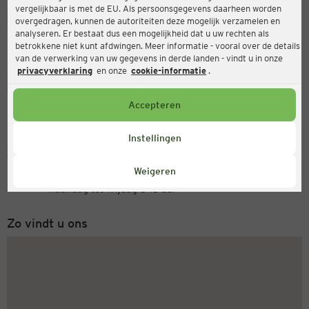
vergelijkbaar is met de EU. Als persoonsgegevens daarheen worden
Ernsting's family
overgedragen, kunnen de autoriteiten deze mogelijk verzamelen en
analyseren. Er bestaat dus een mogelijkheid dat u uw rechten als
Isoldenstraße 39, 80804 München
betrokkene niet kunt afdwingen. Meer informatie - vooral over de details
van de verwerking van uw gegevens in derde landen - vindt u in onze
privacyverklaring
en onze
cookie-informatie
.
Open
Actueel:
Accepteren
Openingstijden vandaag:
09:00 - 19:00
Instellingen
Servicenummer
Weigeren
+31 (0) 543 20 50 15
Maandag tot vrijdag 8-18 uur
Zo vindt u ons