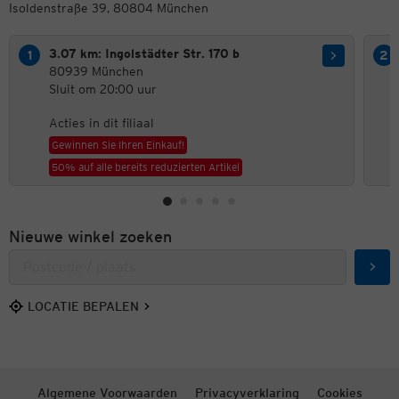
Isoldenstraße 39, 80804 München
3.07 km: Ingolstädter Str. 170 b
80939 München
Sluit om 20:00 uur
Acties in dit filiaal
Gewinnen Sie Ihren Einkauf!
50% auf alle bereits reduzierten Artikel
Nieuwe winkel zoeken
Zoek
LOCATIE BEPALEN
Algemene Voorwaarden
Privacyverklaring
Cookies