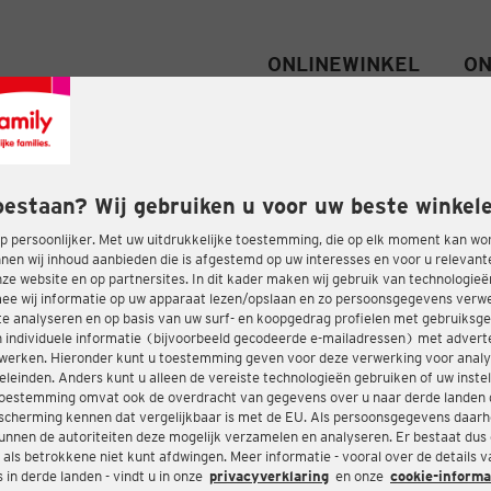
ONLINEWINKEL
ON
oestaan? Wij gebruiken u voor uw beste winkele
 persoonlijker. Met uw uitdrukkelijke toestemming, die op elk moment kan wo
nen wij inhoud aanbieden die is afgestemd op uw interesses en voor u relevant
e website en op partnersites. In dit kader maken wij gebruik van technologie
ee wij informatie op uw apparaat lezen/opslaan en zo persoonsgegevens ver
te analyseren en op basis van uw surf- en koopgedrag profielen met gebruiksg
 individuele informatie (bijvoorbeeld gecodeerde e-mailadressen) met advert
twerken. Hieronder kunt u toestemming geven voor deze verwerking voor analy
eleinden. Anders kunt u alleen de vereiste technologieën gebruiken of uw instel
oestemming omvat ook de overdracht van gegevens over u naar derde landen 
cherming kennen dat vergelijkbaar is met de EU. Als persoonsgegevens daar
nnen de autoriteiten deze mogelijk verzamelen en analyseren. Er bestaat dus
 als betrokkene niet kunt afdwingen. Meer informatie - vooral over de details 
in derde landen - vindt u in onze
privacyverklaring
en onze
cookie-informa