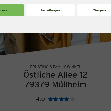
pteren
Instellingen
Weigeren
ERNSTING'S FAMILY-WINKEL
Östliche Allee 12
79379 Müllheim
4,0
Beoordeling: