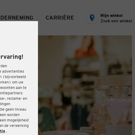
Mijn winkel
DERNEMING
CARRIÈRE
Zoek een winkel
rvaring!
rden
e advertenties
ën (bijvoorbeeld
werken) om uw
ewoonten aan te
entiepartners
se-, reclame- en
lingen
die geen niveau
heen worden
 een mogelijkheid
van de verwerking
tie
.