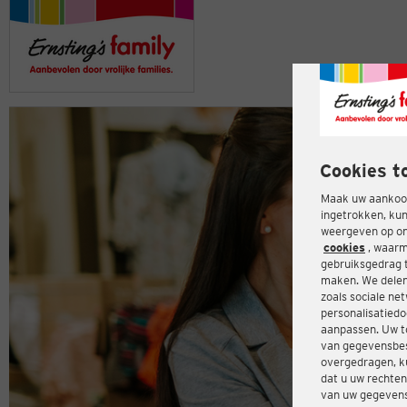
Cookies t
Maak uw aankoop
ingetrokken, kun
weergeven op onz
cookies
, waarm
gebruiksgedrag 
maken. We delen
zoals sociale ne
personalisatiedo
aanpassen. Uw t
van gegevensbes
overgedragen, ku
dat u uw rechten
van uw gegevens 