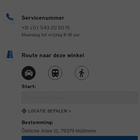
Servicenummer
+31 (0) 543 20 50 15
Maandag tot vrijdag 8-18 uur
Route naar deze winkel
Route met de auto
Route met de trein
Route te voet
Start:
LOCATIE BEPALEN
Bestemming:
Östliche Allee 12, 79379 Müllheim