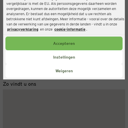
vergelijkbaar is met de EU. Als persoonsgegevens daarheen worden
Ernsting's family
overgedragen, kunnen de autoriteiten deze mogelijk verzamelen en
analyseren. Er bestaat dus een mogelijkheid dat u uw rechten als
Karl-Carstens-Straße 13, 26802 Moormerland
betrokkene niet kunt afdwingen. Meer informatie - vooral over de details
van de verwerking van uw gegevens in derde landen - vindt u in onze
privacyverklaring
en onze
cookie-informatie
.
Gesloten
Actueel:
Accepteren
Servicenummer
Instellingen
+31 (0) 543 20 50 15
Maandag tot vrijdag 8-18 uur
Weigeren
Zo vindt u ons