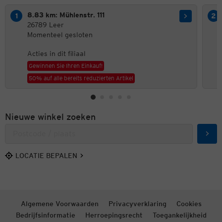
8.83 km: Mühlenstr. 111
26789 Leer
Momenteel gesloten
Acties in dit filiaal
Gewinnen Sie Ihren Einkauf!
50% auf alle bereits reduzierten Artikel
Nieuwe winkel zoeken
Zoek
LOCATIE BEPALEN
Algemene Voorwaarden
Privacyverklaring
Cookies
Bedrijfsinformatie
Herroepingsrecht
Toegankelijkheid