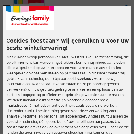
Menu
ten
ten
Cookies toestaan? Wij gebruiken u voor uw
beste winkelervaring!
Maak uw aankoop persoonlijker. Met uw uitdrukkelijke toestemming, die
op elk moment kan worden ingetrokken, kunnen wij inhoud aanbieden
die is afgestemd op uw interesses en voor u relevante advertenties
en
weergeven op onze website en op partnersites. In dit kader maken wij
gebruik van technologieën (bijvoorbeeld
cookies
, waarmee wij
ERNSTING'S FAMILY-WINKEL
informatie op uw apparaat lezen/opslaan en zo persoonsgegevens
Karl-Carstens-Straße 13
verwerken) om uw gebruiksgedrag te analyseren en op basis van uw
26802 Moormerland
surf- en koopgedrag profielen met gebruiksgewoonten aan te maken.
We delen individuele informatie (bijvoorbeeld gecodeerde e-
mailadressen) met advertentiepartners zoals sociale netwerken.
4,3
ten
Beoordeling:
Hieronder kunt u toestemming geven voor deze verwerking voor
analyse-, reclame- en personalisatiedoeleinden. Anders kunt u alleen de
LOCATIE
SERVICES
ASSORTIMENT
ACTIES
vereiste technologieën gebruiken of uw instellingen aanpassen. Uw
toestemming omvat ook de overdracht van gegevens over u naar derde
landen die geen niveau van gegevensbescherming kennen dat