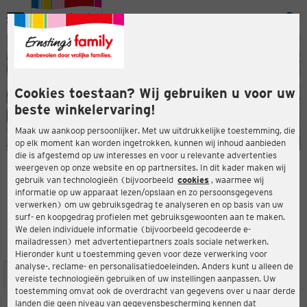
Menu
ten
ten
Cookies toestaan? Wij gebruiken u voor uw
beste winkelervaring!
Maak uw aankoop persoonlijker. Met uw uitdrukkelijke toestemming, die
op elk moment kan worden ingetrokken, kunnen wij inhoud aanbieden
die is afgestemd op uw interesses en voor u relevante advertenties
en
weergeven op onze website en op partnersites. In dit kader maken wij
gebruik van technologieën (bijvoorbeeld
cookies
, waarmee wij
ERNSTING'S FAMILY-WINKEL
informatie op uw apparaat lezen/opslaan en zo persoonsgegevens
Lintforter Straße 75
verwerken) om uw gebruiksgedrag te analyseren en op basis van uw
47445 Moers
surf- en koopgedrag profielen met gebruiksgewoonten aan te maken.
We delen individuele informatie (bijvoorbeeld gecodeerde e-
mailadressen) met advertentiepartners zoals sociale netwerken.
4,3
ten
Beoordeling:
Hieronder kunt u toestemming geven voor deze verwerking voor
analyse-, reclame- en personalisatiedoeleinden. Anders kunt u alleen de
LOCATIE
SERVICES
ASSORTIMENT
ACTIES
vereiste technologieën gebruiken of uw instellingen aanpassen. Uw
toestemming omvat ook de overdracht van gegevens over u naar derde
landen die geen niveau van gegevensbescherming kennen dat