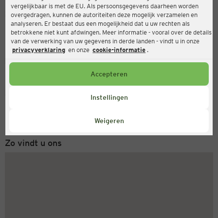
vergelijkbaar is met de EU. Als persoonsgegevens daarheen worden
Ernsting's family
overgedragen, kunnen de autoriteiten deze mogelijk verzamelen en
analyseren. Er bestaat dus een mogelijkheid dat u uw rechten als
Lintforter Straße 75, 47445 Moers
betrokkene niet kunt afdwingen. Meer informatie - vooral over de details
van de verwerking van uw gegevens in derde landen - vindt u in onze
privacyverklaring
en onze
cookie-informatie
.
Gesloten
Actueel:
Accepteren
Servicenummer
Instellingen
+31 (0) 543 20 50 15
Maandag tot vrijdag 8-18 uur
Weigeren
Zo vindt u ons