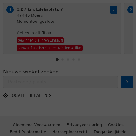
3.27 km: Edekaplatz 7
47445 Moers
Momenteel gesloten
Acties in dit filiaal
Gewinnen Sie Ihren Einkauf!
50% auf alle bereits reduzierten Artikel
Nieuwe winkel zoeken
Zoek
LOCATIE BEPALEN
Algemene Voorwaarden
Privacyverklaring
Cookies
Bedrijfsinformatie
Herroepingsrecht
Toegankelijkheid