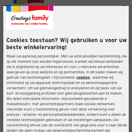
Menu
ten
ten
Cookies toestaan? Wij gebruiken u voor uw
beste winkelervaring!
Maak uw aankoop persoonlijker. Met uw uitdrukkelijke toestemming, die
op elk moment kan worden ingetrokken, kunnen wij inhoud aanbieden
die is afgestemd op uw interesses en voor u relevante advertenties
en
weergeven op onze website en op partnersites. In dit kader maken wij
gebruik van technologieën (bijvoorbeeld
cookies
, waarmee wij
ERNSTING'S FAMILY-WINKEL
informatie op uw apparaat lezen/opslaan en zo persoonsgegevens
Mittelstraße 5
verwerken) om uw gebruiksgedrag te analyseren en op basis van uw
41236 Mönchengladbach
surf- en koopgedrag profielen met gebruiksgewoonten aan te maken.
We delen individuele informatie (bijvoorbeeld gecodeerde e-
mailadressen) met advertentiepartners zoals sociale netwerken.
3,7
ten
Beoordeling:
Hieronder kunt u toestemming geven voor deze verwerking voor
analyse-, reclame- en personalisatiedoeleinden. Anders kunt u alleen de
LOCATIE
SERVICES
ASSORTIMENT
ACTIES
vereiste technologieën gebruiken of uw instellingen aanpassen. Uw
toestemming omvat ook de overdracht van gegevens over u naar derde
landen die geen niveau van gegevensbescherming kennen dat