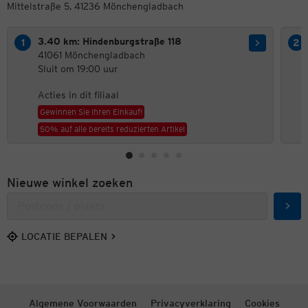
Mittelstraße 5, 41236 Mönchengladbach
3.40 km: Hindenburgstraße 118
41061 Mönchengladbach
Sluit om 19:00 uur
Acties in dit filiaal
Gewinnen Sie Ihren Einkauf!
50% auf alle bereits reduzierten Artikel
Nieuwe winkel zoeken
Zoek
LOCATIE BEPALEN
Algemene Voorwaarden
Privacyverklaring
Cookies