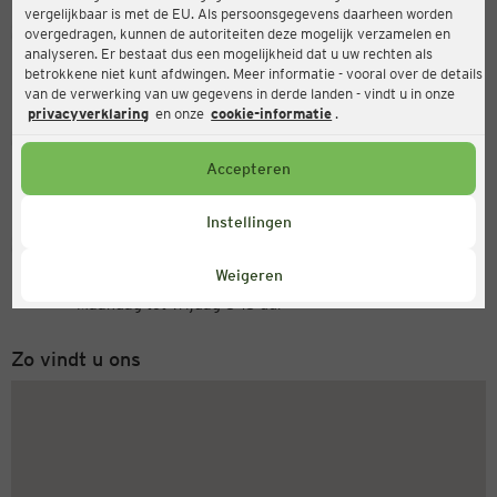
vergelijkbaar is met de EU. Als persoonsgegevens daarheen worden
Ernsting's family
overgedragen, kunnen de autoriteiten deze mogelijk verzamelen en
analyseren. Er bestaat dus een mogelijkheid dat u uw rechten als
Mittelstraße 5, 41236 Mönchengladbach
betrokkene niet kunt afdwingen. Meer informatie - vooral over de details
van de verwerking van uw gegevens in derde landen - vindt u in onze
privacyverklaring
en onze
cookie-informatie
.
Open
Actueel:
Accepteren
Openingstijden vandaag:
08:00 - 20:00
Instellingen
Servicenummer
Weigeren
+31 (0) 543 20 50 15
Maandag tot vrijdag 8-18 uur
Zo vindt u ons