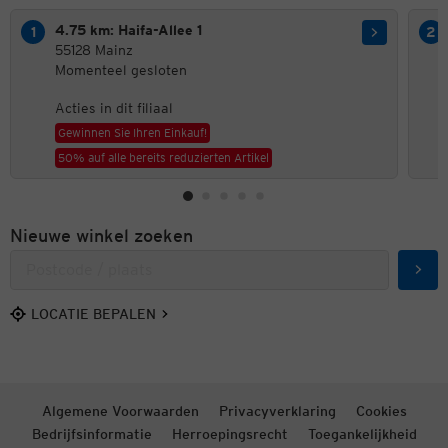
4.75 km: Haifa-Allee 1
55128 Mainz
Momenteel gesloten
Acties in dit filiaal
Gewinnen Sie Ihren Einkauf!
50% auf alle bereits reduzierten Artikel
Nieuwe winkel zoeken
Zoek
LOCATIE BEPALEN
Algemene Voorwaarden
Privacyverklaring
Cookies
Bedrijfsinformatie
Herroepingsrecht
Toegankelijkheid