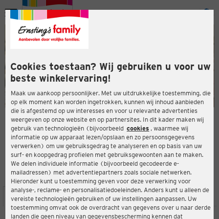
Menu
ten
ten
Cookies toestaan? Wij gebruiken u voor uw
beste winkelervaring!
Maak uw aankoop persoonlijker. Met uw uitdrukkelijke toestemming, die
op elk moment kan worden ingetrokken, kunnen wij inhoud aanbieden
die is afgestemd op uw interesses en voor u relevante advertenties
en
weergeven op onze website en op partnersites. In dit kader maken wij
gebruik van technologieën (bijvoorbeeld
cookies
, waarmee wij
ERNSTING'S FAMILY-WINKEL
informatie op uw apparaat lezen/opslaan en zo persoonsgegevens
Adolf-Kolping-Straße 4
verwerken) om uw gebruiksgedrag te analyseren en op basis van uw
55116 Mainz
surf- en koopgedrag profielen met gebruiksgewoonten aan te maken.
We delen individuele informatie (bijvoorbeeld gecodeerde e-
mailadressen) met advertentiepartners zoals sociale netwerken.
3,8
ten
Beoordeling:
Hieronder kunt u toestemming geven voor deze verwerking voor
analyse-, reclame- en personalisatiedoeleinden. Anders kunt u alleen de
LOCATIE
SERVICES
ASSORTIMENT
ACTIES
vereiste technologieën gebruiken of uw instellingen aanpassen. Uw
toestemming omvat ook de overdracht van gegevens over u naar derde
landen die geen niveau van gegevensbescherming kennen dat