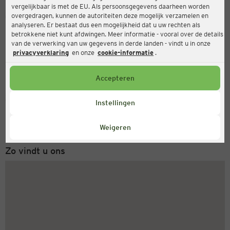
vergelijkbaar is met de EU. Als persoonsgegevens daarheen worden
Ernsting's family
overgedragen, kunnen de autoriteiten deze mogelijk verzamelen en
analyseren. Er bestaat dus een mogelijkheid dat u uw rechten als
Adolf-Kolping-Straße 4, 55116 Mainz
betrokkene niet kunt afdwingen. Meer informatie - vooral over de details
van de verwerking van uw gegevens in derde landen - vindt u in onze
privacyverklaring
en onze
cookie-informatie
.
Gesloten
Actueel:
Accepteren
Servicenummer
Instellingen
+31 (0) 543 20 50 15
Maandag tot vrijdag 8-18 uur
Weigeren
Zo vindt u ons