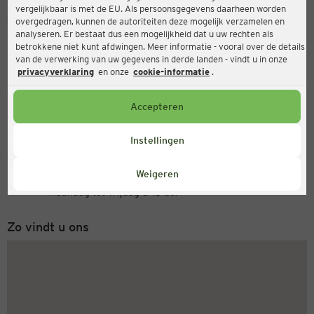
vergelijkbaar is met de EU. Als persoonsgegevens daarheen worden
Ernsting's family
overgedragen, kunnen de autoriteiten deze mogelijk verzamelen en
analyseren. Er bestaat dus een mogelijkheid dat u uw rechten als
Lübbecker Str. 161, 32584 Löhne
betrokkene niet kunt afdwingen. Meer informatie - vooral over de details
van de verwerking van uw gegevens in derde landen - vindt u in onze
privacyverklaring
en onze
cookie-informatie
.
Open
Actueel:
Accepteren
Openingstijden vandaag:
09:00 - 19:00
Instellingen
Servicenummer
Weigeren
+31 (0) 543 20 50 15
Maandag tot vrijdag 8-18 uur
Zo vindt u ons