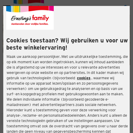
Menu
ten
ten
Cookies toestaan? Wij gebruiken u voor uw
beste winkelervaring!
Maak uw aankoop persoonlijker. Met uw uitdrukkelijke toestemming, die
op elk moment kan worden ingetrokken, kunnen wij inhoud aanbieden
die is afgestemd op uw interesses en voor u relevante advertenties
en
weergeven op onze website en op partnersites. In dit kader maken wij
gebruik van technologieën (bijvoorbeeld
cookies
, waarmee wij
ERNSTING'S FAMILY-WINKEL
informatie op uw apparaat lezen/opslaan en zo persoonsgegevens
Lübbecker Str. 161
verwerken) om uw gebruiksgedrag te analyseren en op basis van uw
32584 Löhne
surf- en koopgedrag profielen met gebruiksgewoonten aan te maken.
We delen individuele informatie (bijvoorbeeld gecodeerde e-
mailadressen) met advertentiepartners zoals sociale netwerken.
4,5
ten
Beoordeling:
Hieronder kunt u toestemming geven voor deze verwerking voor
analyse-, reclame- en personalisatiedoeleinden. Anders kunt u alleen de
LOCATIE
SERVICES
ASSORTIMENT
ACTIES
vereiste technologieën gebruiken of uw instellingen aanpassen. Uw
toestemming omvat ook de overdracht van gegevens over u naar derde
landen die geen niveau van gegevensbescherming kennen dat