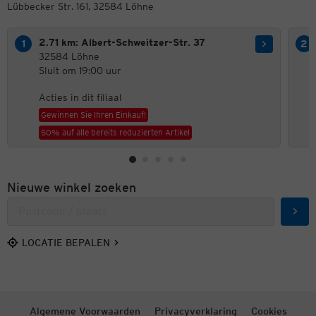
Lübbecker Str. 161, 32584 Löhne
2.71 km: Albert-Schweitzer-Str. 37
32584 Löhne
Sluit om 19:00 uur
Acties in dit filiaal
Gewinnen Sie Ihren Einkauf!
50% auf alle bereits reduzierten Artikel
Nieuwe winkel zoeken
Zoek
LOCATIE BEPALEN
Algemene Voorwaarden
Privacyverklaring
Cookies