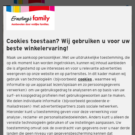
Menu
ten
ten
Cookies toestaan? Wij gebruiken u voor uw
beste winkelervaring!
Maak uw aankoop persoonlijker. Met uw uitdrukkelijke toestemming, die
op elk moment kan worden ingetrokken, kunnen wij inhoud aanbieden
die is afgestemd op uw interesses en voor u relevante advertenties
en
weergeven op onze website en op partnersites. In dit kader maken wij
gebruik van technologieën (bijvoorbeeld
cookies
, waarmee wij
ERNSTING'S FAMILY-WINKEL
informatie op uw apparaat lezen/opslaan en zo persoonsgegevens
Albert-Schweitzer-Str. 37
verwerken) om uw gebruiksgedrag te analyseren en op basis van uw
32584 Löhne
surf- en koopgedrag profielen met gebruiksgewoonten aan te maken.
We delen individuele informatie (bijvoorbeeld gecodeerde e-
mailadressen) met advertentiepartners zoals sociale netwerken.
4,1
ten
Beoordeling:
Hieronder kunt u toestemming geven voor deze verwerking voor
analyse-, reclame- en personalisatiedoeleinden. Anders kunt u alleen de
LOCATIE
SERVICES
ASSORTIMENT
ACTIES
vereiste technologieën gebruiken of uw instellingen aanpassen. Uw
toestemming omvat ook de overdracht van gegevens over u naar derde
landen die geen niveau van gegevensbescherming kennen dat