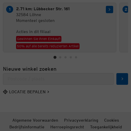
2.71 km: Lübbecker Str. 161
32584 Löhne
Momenteel gesloten
Acties in dit filiaal
Gewinnen Sie Ihren Einkauf!
50% auf alle bereits reduzierten Artikel
Nieuwe winkel zoeken
Zoek
LOCATIE BEPALEN
Algemene Voorwaarden
Privacyverklaring
Cookies
Bedrijfsinformatie
Herroepingsrecht
Toegankelijkheid