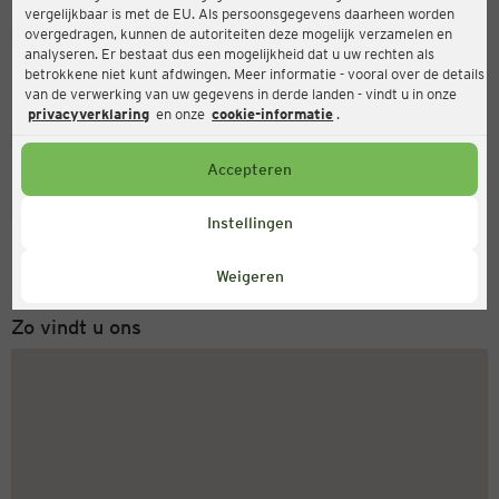
vergelijkbaar is met de EU. Als persoonsgegevens daarheen worden
Ernsting's family
overgedragen, kunnen de autoriteiten deze mogelijk verzamelen en
analyseren. Er bestaat dus een mogelijkheid dat u uw rechten als
Albert-Schweitzer-Str. 37, 32584 Löhne
betrokkene niet kunt afdwingen. Meer informatie - vooral over de details
van de verwerking van uw gegevens in derde landen - vindt u in onze
privacyverklaring
en onze
cookie-informatie
.
Gesloten
Actueel:
Accepteren
Servicenummer
Instellingen
+31 (0) 543 20 50 15
Maandag tot vrijdag 8-18 uur
Weigeren
Zo vindt u ons