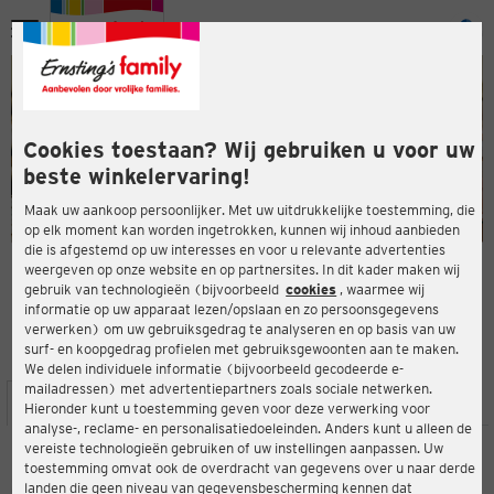
Menu
ten
ten
Cookies toestaan? Wij gebruiken u voor uw
beste winkelervaring!
Maak uw aankoop persoonlijker. Met uw uitdrukkelijke toestemming, die
op elk moment kan worden ingetrokken, kunnen wij inhoud aanbieden
die is afgestemd op uw interesses en voor u relevante advertenties
en
weergeven op onze website en op partnersites. In dit kader maken wij
gebruik van technologieën (bijvoorbeeld
cookies
, waarmee wij
ERNSTING'S FAMILY-WINKEL
informatie op uw apparaat lezen/opslaan en zo persoonsgegevens
Lindengasse 16
verwerken) om uw gebruiksgedrag te analyseren en op basis van uw
4040 Linz
surf- en koopgedrag profielen met gebruiksgewoonten aan te maken.
We delen individuele informatie (bijvoorbeeld gecodeerde e-
mailadressen) met advertentiepartners zoals sociale netwerken.
ten
LOCATIE
SERVICES
ASSORTIMENT
ACTIES
Hieronder kunt u toestemming geven voor deze verwerking voor
analyse-, reclame- en personalisatiedoeleinden. Anders kunt u alleen de
vereiste technologieën gebruiken of uw instellingen aanpassen. Uw
toestemming omvat ook de overdracht van gegevens over u naar derde
Ernsting's family
landen die geen niveau van gegevensbescherming kennen dat