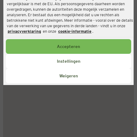
vergelijkbaar is met de EU. Als persoonsgegevens daarheen worden
Lindengasse 16, 4040 Linz
overgedragen, kunnen de autoriteiten deze mogelijk verzamelen en
analyseren. Er bestaat dus een mogelijkheid dat u uw rechten als
betrokkene niet kunt afdwingen. Meer informatie - vooral over de details
van de verwerking van uw gegevens in derde landen - vindt u in onze
Gesloten
Actueel:
privacyverklaring
en onze
cookie-informatie
.
Accepteren
Servicenummer
+31 (0) 543 20 50 15
Instellingen
Maandag tot vrijdag 8-18 uur
Weigeren
Zo vindt u ons