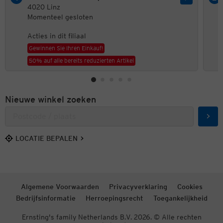
4020 Linz
Momenteel gesloten
Acties in dit filiaal
Gewinnen Sie Ihren Einkauf!
50% auf alle bereits reduzierten Artikel
Nieuwe winkel zoeken
Zoek
LOCATIE BEPALEN
Algemene Voorwaarden
Privacyverklaring
Cookies
Bedrijfsinformatie
Herroepingsrecht
Toegankelijkheid
Ernsting's family Netherlands B.V. 2026. © Alle rechten