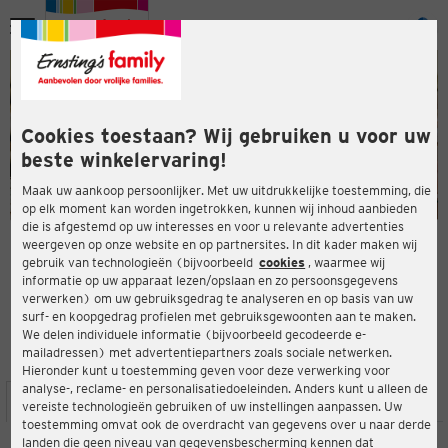
Menu
ten
ten
Cookies toestaan? Wij gebruiken u voor uw
beste winkelervaring!
Maak uw aankoop persoonlijker. Met uw uitdrukkelijke toestemming, die
op elk moment kan worden ingetrokken, kunnen wij inhoud aanbieden
die is afgestemd op uw interesses en voor u relevante advertenties
en
weergeven op onze website en op partnersites. In dit kader maken wij
gebruik van technologieën (bijvoorbeeld
cookies
, waarmee wij
ERNSTING'S FAMILY-WINKEL
informatie op uw apparaat lezen/opslaan en zo persoonsgegevens
Hundemstraße 24-48
verwerken) om uw gebruiksgedrag te analyseren en op basis van uw
57368 Lennestadt
surf- en koopgedrag profielen met gebruiksgewoonten aan te maken.
We delen individuele informatie (bijvoorbeeld gecodeerde e-
mailadressen) met advertentiepartners zoals sociale netwerken.
4,2
ten
Beoordeling:
Hieronder kunt u toestemming geven voor deze verwerking voor
analyse-, reclame- en personalisatiedoeleinden. Anders kunt u alleen de
LOCATIE
SERVICES
ASSORTIMENT
ACTIES
vereiste technologieën gebruiken of uw instellingen aanpassen. Uw
toestemming omvat ook de overdracht van gegevens over u naar derde
landen die geen niveau van gegevensbescherming kennen dat