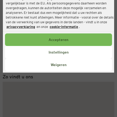
vergelijkbaar is met de EU. Als persoonsgegevens daarheen worden
Ernsting's family
overgedragen, kunnen de autoriteiten deze mogelijk verzamelen en
analyseren. Er bestaat dus een mogelijkheid dat u uw rechten als
Hundemstraße 24-48, 57368 Lennestadt
betrokkene niet kunt afdwingen. Meer informatie - vooral over de details
van de verwerking van uw gegevens in derde landen - vindt u in onze
privacyverklaring
en onze
cookie-informatie
.
Gesloten
Actueel:
Accepteren
Servicenummer
Instellingen
+31 (0) 543 20 50 15
Maandag tot vrijdag 8-18 uur
Weigeren
Zo vindt u ons