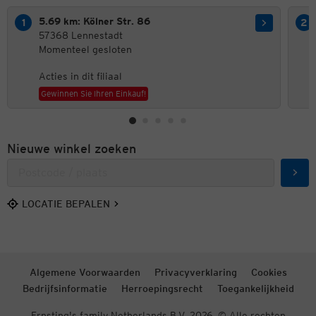
5.69 km: Kölner Str. 86
57368 Lennestadt
Momenteel gesloten
Acties in dit filiaal
Gewinnen Sie Ihren Einkauf!
Nieuwe winkel zoeken
Zoek
LOCATIE BEPALEN
Algemene Voorwaarden
Privacyverklaring
Cookies
Bedrijfsinformatie
Herroepingsrecht
Toegankelijkheid
Ernsting's family Netherlands B.V. 2026. © Alle rechten