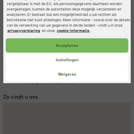
vergelijkbaar is met de EU. Als persoonsgegevens daarheen worden
Ernsting's family
overgedragen, kunnen de autoriteiten deze mogelijk verzamelen en
analyseren. Er bestaat dus een mogelijkheid dat u uw rechten als
Dresdner Str. 80, 04317 Leipzig
betrokkene niet kunt afdwingen. Meer informatie - vooral over de details
van de verwerking van uw gegevens in derde landen - vindt u in onze
privacyverklaring
en onze
cookie-informatie
.
Open
Actueel:
Accepteren
Openingstijden vandaag:
09:00 - 19:00
Instellingen
Servicenummer
Weigeren
+31 (0) 543 20 50 15
Maandag tot vrijdag 8-18 uur
Zo vindt u ons