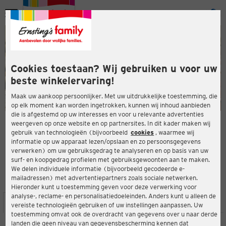
Menu
ten
ten
Cookies toestaan? Wij gebruiken u voor uw
beste winkelervaring!
Maak uw aankoop persoonlijker. Met uw uitdrukkelijke toestemming, die
op elk moment kan worden ingetrokken, kunnen wij inhoud aanbieden
die is afgestemd op uw interesses en voor u relevante advertenties
en
weergeven op onze website en op partnersites. In dit kader maken wij
gebruik van technologieën (bijvoorbeeld
cookies
, waarmee wij
ERNSTING'S FAMILY-WINKEL
informatie op uw apparaat lezen/opslaan en zo persoonsgegevens
Dresdner Str. 80
verwerken) om uw gebruiksgedrag te analyseren en op basis van uw
04317 Leipzig
surf- en koopgedrag profielen met gebruiksgewoonten aan te maken.
We delen individuele informatie (bijvoorbeeld gecodeerde e-
mailadressen) met advertentiepartners zoals sociale netwerken.
4,2
ten
Beoordeling:
Hieronder kunt u toestemming geven voor deze verwerking voor
analyse-, reclame- en personalisatiedoeleinden. Anders kunt u alleen de
LOCATIE
SERVICES
ASSORTIMENT
ACTIES
vereiste technologieën gebruiken of uw instellingen aanpassen. Uw
toestemming omvat ook de overdracht van gegevens over u naar derde
landen die geen niveau van gegevensbescherming kennen dat