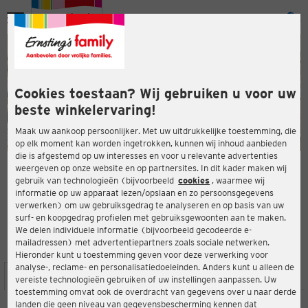
Menu
ten
ten
Cookies toestaan? Wij gebruiken u voor uw
beste winkelervaring!
Maak uw aankoop persoonlijker. Met uw uitdrukkelijke toestemming, die
op elk moment kan worden ingetrokken, kunnen wij inhoud aanbieden
die is afgestemd op uw interesses en voor u relevante advertenties
en
weergeven op onze website en op partnersites. In dit kader maken wij
gebruik van technologieën (bijvoorbeeld
cookies
, waarmee wij
ERNSTING'S FAMILY-WINKEL
informatie op uw apparaat lezen/opslaan en zo persoonsgegevens
Rheindorfer Straße 48-56
verwerken) om uw gebruiksgedrag te analyseren en op basis van uw
40764 Langenfeld (Rheinland)
surf- en koopgedrag profielen met gebruiksgewoonten aan te maken.
We delen individuele informatie (bijvoorbeeld gecodeerde e-
mailadressen) met advertentiepartners zoals sociale netwerken.
4,7
ten
Beoordeling:
Hieronder kunt u toestemming geven voor deze verwerking voor
analyse-, reclame- en personalisatiedoeleinden. Anders kunt u alleen de
LOCATIE
SERVICES
ASSORTIMENT
ACTIES
vereiste technologieën gebruiken of uw instellingen aanpassen. Uw
toestemming omvat ook de overdracht van gegevens over u naar derde
landen die geen niveau van gegevensbescherming kennen dat