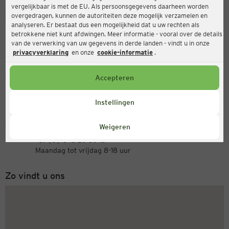
vergelijkbaar is met de EU. Als persoonsgegevens daarheen worden
Ernsting's family
overgedragen, kunnen de autoriteiten deze mogelijk verzamelen en
analyseren. Er bestaat dus een mogelijkheid dat u uw rechten als
Rheindorfer Straße 48-56, 40764 Langenfeld
betrokkene niet kunt afdwingen. Meer informatie - vooral over de details
(Rheinland)
van de verwerking van uw gegevens in derde landen - vindt u in onze
privacyverklaring
en onze
cookie-informatie
.
Open
Accepteren
Actueel:
Openingstijden vandaag:
09:00 - 20:00
Instellingen
Servicenummer
Weigeren
+31 (0) 543 20 50 15
Maandag tot vrijdag 8-18 uur
Zo vindt u ons