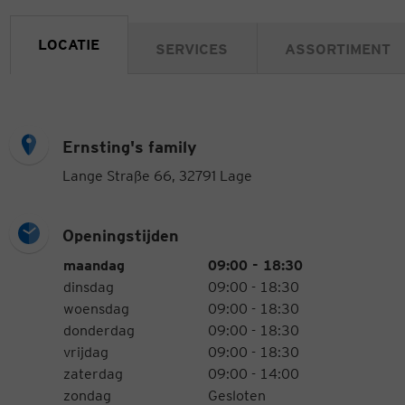
LOCATIE
SERVICES
ASSORTIMENT
Ernsting's family
Lange Straße 66, 32791 Lage
Openingstijden
Openingstijden
Weekdag
Tijden
maandag
09:00 - 18:30
dinsdag
09:00 - 18:30
woensdag
09:00 - 18:30
donderdag
09:00 - 18:30
vrijdag
09:00 - 18:30
zaterdag
09:00 - 14:00
zondag
Gesloten