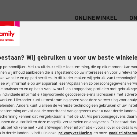
ONLINEWINKEL
ON
oestaan? Wij gebruiken u voor uw beste winkele
 persoonlijker. Met uw uitdrukkelijke toestemming, die op elk moment kan wo
nen wij inhoud aanbieden die is afgestemd op uw interesses en voor u relevant
e website en op partnersites. In dit kader maken wij gebruik van technologie
ee wij informatie op uw apparaat lezen/opslaan en zo persoonsgegevens ver
te analyseren en op basis van uw surf- en koopgedrag profielen met gebruiksg
 individuele informatie (bijvoorbeeld gecodeerde e-mailadressen) met advert
twerken. Hieronder kunt u toestemming geven voor deze verwerking voor analy
eleinden. Anders kunt u alleen de vereiste technologieën gebruiken of uw instel
oestemming omvat ook de overdracht van gegevens over u naar derde landen 
cherming kennen dat vergelijkbaar is met de EU. Als persoonsgegevens daar
nnen de autoriteiten deze mogelijk verzamelen en analyseren. Er bestaat dus
 als betrokkene niet kunt afdwingen. Meer informatie - vooral over de details 
in derde landen - vindt u in onze
privacyverklaring
en onze
cookie-informa