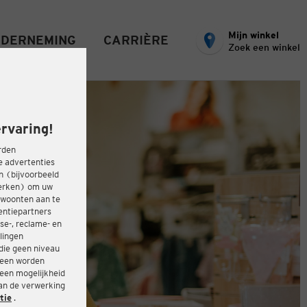
Mijn winkel
DERNEMING
CARRIÈRE
Zoek een winkel
rvaring!
rden
e advertenties
ën (bijvoorbeeld
werken) om uw
ewoonten aan te
entiepartners
se-, reclame- en
lingen
die geen niveau
heen worden
 een mogelijkheid
van de verwerking
tie
.