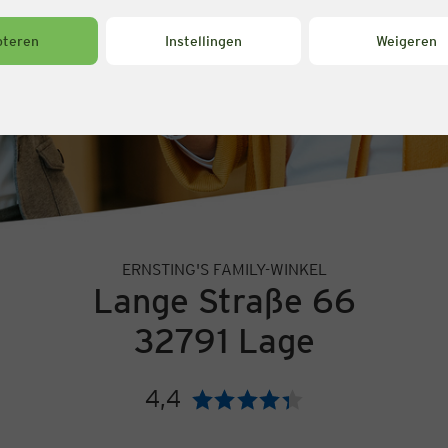
pteren
Instellingen
Weigeren
ERNSTING'S FAMILY-WINKEL
Lange Straße 66
32791 Lage
4,4
Beoordeling: