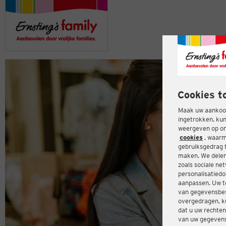
Cookies t
Maak uw aankoop
ingetrokken, kun
weergeven op onz
cookies
, waarm
gebruiksgedrag 
maken. We delen
zoals sociale ne
personalisatiedo
aanpassen. Uw t
van gegevensbes
overgedragen, ku
dat u uw rechten
van uw gegevens 