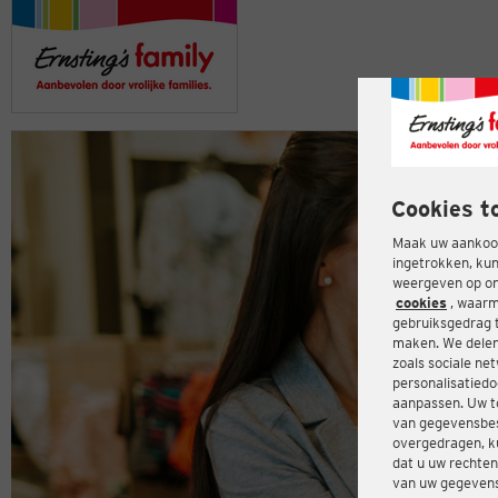
Cookies t
Maak uw aankoop
ingetrokken, kun
weergeven op onz
cookies
, waarm
gebruiksgedrag 
maken. We delen
zoals sociale ne
personalisatiedo
aanpassen. Uw t
van gegevensbes
overgedragen, ku
dat u uw rechten
van uw gegevens 