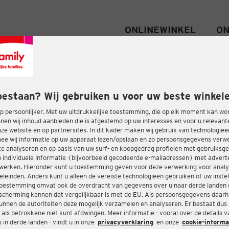
ONLINEWINKEL
ON
oestaan? Wij gebruiken u voor uw beste winkele
 persoonlijker. Met uw uitdrukkelijke toestemming, die op elk moment kan wo
nen wij inhoud aanbieden die is afgestemd op uw interesses en voor u relevant
e website en op partnersites. In dit kader maken wij gebruik van technologie
ee wij informatie op uw apparaat lezen/opslaan en zo persoonsgegevens ver
te analyseren en op basis van uw surf- en koopgedrag profielen met gebruiksg
 individuele informatie (bijvoorbeeld gecodeerde e-mailadressen) met advert
twerken. Hieronder kunt u toestemming geven voor deze verwerking voor analy
eleinden. Anders kunt u alleen de vereiste technologieën gebruiken of uw instel
oestemming omvat ook de overdracht van gegevens over u naar derde landen 
cherming kennen dat vergelijkbaar is met de EU. Als persoonsgegevens daar
nnen de autoriteiten deze mogelijk verzamelen en analyseren. Er bestaat dus
 als betrokkene niet kunt afdwingen. Meer informatie - vooral over de details 
in derde landen - vindt u in onze
privacyverklaring
en onze
cookie-informa