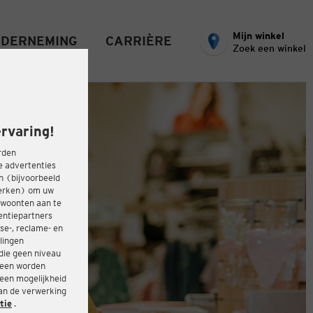
Mijn winkel
DERNEMING
CARRIÈRE
Zoek een winkel
rvaring!
rden
e advertenties
ën (bijvoorbeeld
werken) om uw
ewoonten aan te
entiepartners
se-, reclame- en
lingen
die geen niveau
heen worden
 een mogelijkheid
van de verwerking
tie
.