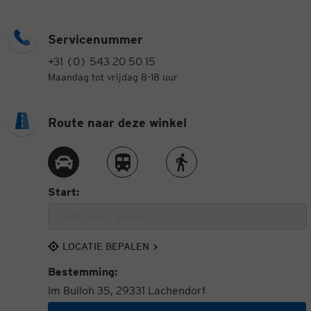
Servicenummer
+31 (0) 543 20 50 15
Maandag tot vrijdag 8-18 uur
Route naar deze winkel
Route met de auto
Route met de trein
Route te voet
Start:
LOCATIE BEPALEN
Bestemming:
Im Bulloh 35, 29331 Lachendorf