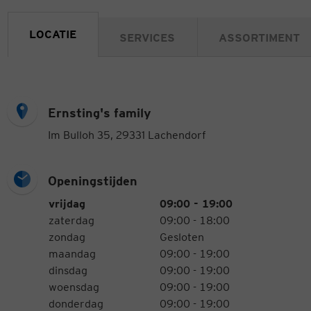
LOCATIE
SERVICES
ASSORTIMENT
Ernsting's family
Im Bulloh 35, 29331 Lachendorf
Openingstijden
Openingstijden
Weekdag
Tijden
vrijdag
09:00 - 19:00
zaterdag
09:00 - 18:00
zondag
Gesloten
maandag
09:00 - 19:00
dinsdag
09:00 - 19:00
woensdag
09:00 - 19:00
donderdag
09:00 - 19:00