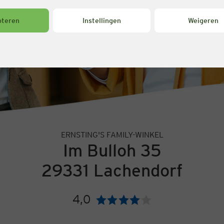
pteren
Instellingen
Weigeren
ERNSTING'S FAMILY-WINKEL
Im Bulloh 35
29331 Lachendorf
4,0
Beoordeling: