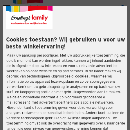
Menu
ten
ten
Cookies toestaan? Wij gebruiken u voor uw
beste winkelervaring!
Maak uw aankoop persoonlijker. Met uw uitdrukkelijke toestemming, die
op elk moment kan worden ingetrokken, kunnen wij inhoud aanbieden
die is afgestemd op uw interesses en voor u relevante advertenties
en
weergeven op onze website en op partnersites. In dit kader maken wij
gebruik van technologieën (bijvoorbeeld
cookies
, waarmee wij
ERNSTING'S FAMILY-WINKEL
informatie op uw apparaat lezen/opslaan en zo persoonsgegevens
Neusser Str. 214
verwerken) om uw gebruiksgedrag te analyseren en op basis van uw
50733 Köln
surf- en koopgedrag profielen met gebruiksgewoonten aan te maken.
We delen individuele informatie (bijvoorbeeld gecodeerde e-
mailadressen) met advertentiepartners zoals sociale netwerken.
3,6
ten
Beoordeling:
Hieronder kunt u toestemming geven voor deze verwerking voor
analyse-, reclame- en personalisatiedoeleinden. Anders kunt u alleen de
LOCATIE
SERVICES
ASSORTIMENT
ACTIES
vereiste technologieën gebruiken of uw instellingen aanpassen. Uw
toestemming omvat ook de overdracht van gegevens over u naar derde
landen die geen niveau van gegevensbescherming kennen dat