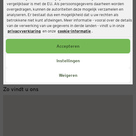
vergelijkbaar is met de EU. Als persoonsgegevens daarheen worden
Ernsting's family
overgedragen, kunnen de autoriteiten deze mogelijk verzamelen en
analyseren. Er bestaat dus een mogelijkheid dat u uw rechten als
Neusser Str. 214, 50733 Köln
betrokkene niet kunt afdwingen. Meer informatie - vooral over de details
van de verwerking van uw gegevens in derde landen - vindt u in onze
privacyverklaring
en onze
cookie-informatie
.
Gesloten
Actueel:
Accepteren
Servicenummer
Instellingen
+31 (0) 543 20 50 15
Maandag tot vrijdag 8-18 uur
Weigeren
Zo vindt u ons