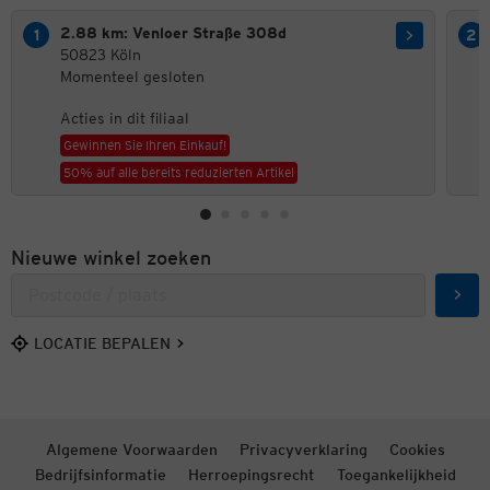
2.88 km: Venloer Straße 308d
50823 Köln
Momenteel gesloten
Acties in dit filiaal
Gewinnen Sie Ihren Einkauf!
50% auf alle bereits reduzierten Artikel
Nieuwe winkel zoeken
Zoek
LOCATIE BEPALEN
Algemene Voorwaarden
Privacyverklaring
Cookies
Bedrijfsinformatie
Herroepingsrecht
Toegankelijkheid