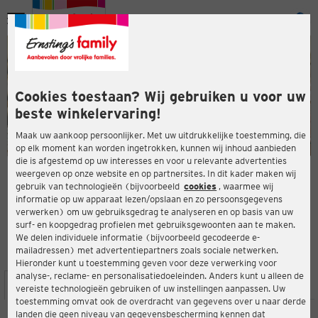
Menu
ten
ten
Cookies toestaan? Wij gebruiken u voor uw
beste winkelervaring!
Maak uw aankoop persoonlijker. Met uw uitdrukkelijke toestemming, die
op elk moment kan worden ingetrokken, kunnen wij inhoud aanbieden
die is afgestemd op uw interesses en voor u relevante advertenties
en
weergeven op onze website en op partnersites. In dit kader maken wij
gebruik van technologieën (bijvoorbeeld
cookies
, waarmee wij
ERNSTING'S FAMILY-WINKEL
informatie op uw apparaat lezen/opslaan en zo persoonsgegevens
In der Mark 88
verwerken) om uw gebruiksgedrag te analyseren en op basis van uw
32278 Kirchlengern
surf- en koopgedrag profielen met gebruiksgewoonten aan te maken.
We delen individuele informatie (bijvoorbeeld gecodeerde e-
mailadressen) met advertentiepartners zoals sociale netwerken.
4,4
ten
Beoordeling:
Hieronder kunt u toestemming geven voor deze verwerking voor
analyse-, reclame- en personalisatiedoeleinden. Anders kunt u alleen de
LOCATIE
SERVICES
ASSORTIMENT
ACTIES
vereiste technologieën gebruiken of uw instellingen aanpassen. Uw
toestemming omvat ook de overdracht van gegevens over u naar derde
landen die geen niveau van gegevensbescherming kennen dat