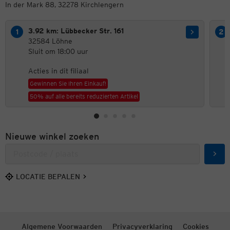
In der Mark 88, 32278 Kirchlengern
3.92 km: Lübbecker Str. 161
32584 Löhne
Sluit om 18:00 uur
Acties in dit filiaal
Gewinnen Sie Ihren Einkauf!
50% auf alle bereits reduzierten Artikel
Nieuwe winkel zoeken
Zoek
LOCATIE BEPALEN
Algemene Voorwaarden
Privacyverklaring
Cookies