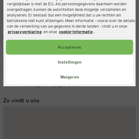
vergelijkbaar is met de EU. Als persoonsgegevens daarheen worden
Ernsting's family
overgedragen, kunnen de autoriteiten deze mogelijk verzamelen en
analyseren. Er bestaat dus een mogelijkheid dat u uw rechten als
In der Mark 88, 32278 Kirchlengern
betrokkene niet kunt afdwingen. Meer informatie - vooral over de details
van de verwerking van uw gegevens in derde landen - vindt u in onze
privacyverklaring
en onze
cookie-informatie
.
Open
Actueel:
Accepteren
Openingstijden vandaag:
09:00 - 18:00
Instellingen
Servicenummer
Weigeren
+31 (0) 543 20 50 15
Maandag tot vrijdag 8-18 uur
Zo vindt u ons