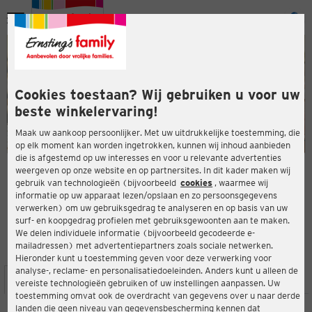
Menu
ten
ten
Cookies toestaan? Wij gebruiken u voor uw
beste winkelervaring!
Maak uw aankoop persoonlijker. Met uw uitdrukkelijke toestemming, die
op elk moment kan worden ingetrokken, kunnen wij inhoud aanbieden
die is afgestemd op uw interesses en voor u relevante advertenties
en
weergeven op onze website en op partnersites. In dit kader maken wij
gebruik van technologieën (bijvoorbeeld
cookies
, waarmee wij
ERNSTING'S FAMILY-WINKEL
informatie op uw apparaat lezen/opslaan en zo persoonsgegevens
Jungenthaler Str. 2
verwerken) om uw gebruiksgedrag te analyseren en op basis van uw
57548 Kirchen
surf- en koopgedrag profielen met gebruiksgewoonten aan te maken.
We delen individuele informatie (bijvoorbeeld gecodeerde e-
mailadressen) met advertentiepartners zoals sociale netwerken.
4,7
ten
Beoordeling:
Hieronder kunt u toestemming geven voor deze verwerking voor
analyse-, reclame- en personalisatiedoeleinden. Anders kunt u alleen de
LOCATIE
SERVICES
ASSORTIMENT
ACTIES
vereiste technologieën gebruiken of uw instellingen aanpassen. Uw
toestemming omvat ook de overdracht van gegevens over u naar derde
landen die geen niveau van gegevensbescherming kennen dat