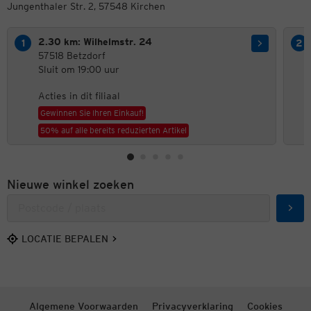
Jungenthaler Str. 2, 57548 Kirchen
2.30 km: Wilhelmstr. 24
57518 Betzdorf
Sluit om 19:00 uur
Acties in dit filiaal
Gewinnen Sie Ihren Einkauf!
50% auf alle bereits reduzierten Artikel
Nieuwe winkel zoeken
Zoek
LOCATIE BEPALEN
Algemene Voorwaarden
Privacyverklaring
Cookies