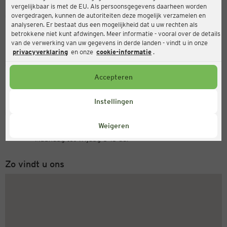
vergelijkbaar is met de EU. Als persoonsgegevens daarheen worden
Ernsting's family
overgedragen, kunnen de autoriteiten deze mogelijk verzamelen en
analyseren. Er bestaat dus een mogelijkheid dat u uw rechten als
Jungenthaler Str. 2, 57548 Kirchen
betrokkene niet kunt afdwingen. Meer informatie - vooral over de details
van de verwerking van uw gegevens in derde landen - vindt u in onze
privacyverklaring
en onze
cookie-informatie
.
Open
Actueel:
Accepteren
Openingstijden vandaag:
09:00 - 19:00
Instellingen
Servicenummer
Weigeren
+31 (0) 543 20 50 15
Maandag tot vrijdag 8-18 uur
Zo vindt u ons