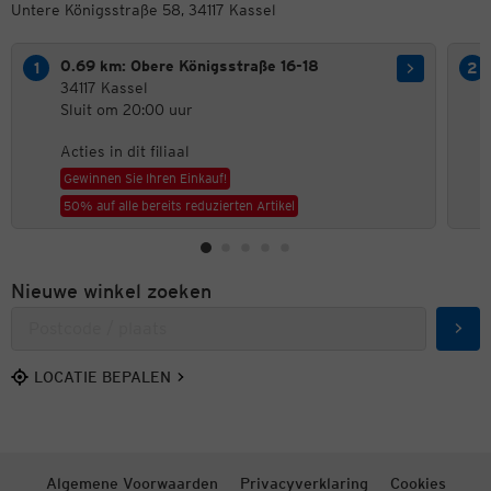
Untere Königsstraße 58, 34117 Kassel
0.69 km: Obere Königsstraße 16-18
34117 Kassel
Sluit om 20:00 uur
Acties in dit filiaal
Gewinnen Sie Ihren Einkauf!
50% auf alle bereits reduzierten Artikel
Nieuwe winkel zoeken
Zoek
LOCATIE BEPALEN
Algemene Voorwaarden
Privacyverklaring
Cookies