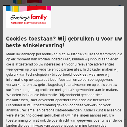
Menu
ten
ten
Cookies toestaan? Wij gebruiken u voor uw
beste winkelervaring!
Maak uw aankoop persoonlijker. Met uw uitdrukkelijke toestemming, die
op elk moment kan worden ingetrokken, kunnen wij inhoud aanbieden
die is afgestemd op uw interesses en voor u relevante advertenties
en
weergeven op onze website en op partnersites. In dit kader maken wij
gebruik van technologieën (bijvoorbeeld
cookies
, waarmee wij
ERNSTING'S FAMILY-WINKEL
informatie op uw apparaat lezen/opslaan en zo persoonsgegevens
Untere Königsstraße 58
verwerken) om uw gebruiksgedrag te analyseren en op basis van uw
34117 Kassel
surf- en koopgedrag profielen met gebruiksgewoonten aan te maken.
We delen individuele informatie (bijvoorbeeld gecodeerde e-
mailadressen) met advertentiepartners zoals sociale netwerken.
4,0
ten
Beoordeling:
Hieronder kunt u toestemming geven voor deze verwerking voor
analyse-, reclame- en personalisatiedoeleinden. Anders kunt u alleen de
LOCATIE
SERVICES
ASSORTIMENT
ACTIES
vereiste technologieën gebruiken of uw instellingen aanpassen. Uw
toestemming omvat ook de overdracht van gegevens over u naar derde
landen die geen niveau van gegevensbescherming kennen dat