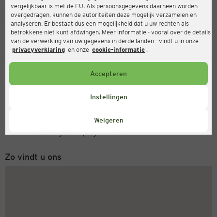
vergelijkbaar is met de EU. Als persoonsgegevens daarheen worden
Ernsting's family
overgedragen, kunnen de autoriteiten deze mogelijk verzamelen en
analyseren. Er bestaat dus een mogelijkheid dat u uw rechten als
Untere Königsstraße 58, 34117 Kassel
betrokkene niet kunt afdwingen. Meer informatie - vooral over de details
van de verwerking van uw gegevens in derde landen - vindt u in onze
privacyverklaring
en onze
cookie-informatie
.
Open
Actueel:
Accepteren
Openingstijden vandaag:
09:00 - 20:00
Instellingen
Servicenummer
Weigeren
+31 (0) 543 20 50 15
Maandag tot vrijdag 8-18 uur
Zo vindt u ons