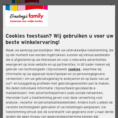
Menu
ten
ten
Cookies toestaan? Wij gebruiken u voor uw
beste winkelervaring!
Maak uw aankoop persoonlijker. Met uw uitdrukkelijke toestemming, die
op elk moment kan worden ingetrokken, kunnen wij inhoud aanbieden
die is afgestemd op uw interesses en voor u relevante advertenties
en
weergeven op onze website en op partnersites. In dit kader maken wij
gebruik van technologieën (bijvoorbeeld
cookies
, waarmee wij
ERNSTING'S FAMILY-WINKEL
informatie op uw apparaat lezen/opslaan en zo persoonsgegevens
Kölnstr. 29
verwerken) om uw gebruiksgedrag te analyseren en op basis van uw
52428 Jülich
surf- en koopgedrag profielen met gebruiksgewoonten aan te maken.
We delen individuele informatie (bijvoorbeeld gecodeerde e-
mailadressen) met advertentiepartners zoals sociale netwerken.
4,3
ten
Beoordeling:
Hieronder kunt u toestemming geven voor deze verwerking voor
analyse-, reclame- en personalisatiedoeleinden. Anders kunt u alleen de
LOCATIE
SERVICES
ASSORTIMENT
ACTIES
vereiste technologieën gebruiken of uw instellingen aanpassen. Uw
toestemming omvat ook de overdracht van gegevens over u naar derde
landen die geen niveau van gegevensbescherming kennen dat