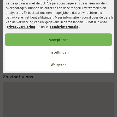
vergelijkbaar is met de EU. Als persoonsgegevens daarheen worden
Ernsting's family
overgedragen, kunnen de autoriteiten deze mogelijk verzamelen en
analyseren. Er bestaat dus een mogelijkheid dat u uw rechten als
Kölnstr. 29, 52428 Jülich
betrokkene niet kunt afdwingen. Meer informatie - vooral over de details
van de verwerking van uw gegevens in derde landen - vindt u in onze
privacyverklaring
en onze
cookie-informatie
.
Gesloten
Actueel:
Accepteren
Servicenummer
Instellingen
+31 (0) 543 20 50 15
Maandag tot vrijdag 8-18 uur
Weigeren
Zo vindt u ons