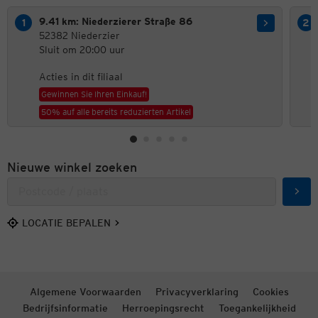
9.41 km: Niederzierer Straße 86
52382 Niederzier
Sluit om 20:00 uur
Acties in dit filiaal
Gewinnen Sie Ihren Einkauf!
50% auf alle bereits reduzierten Artikel
Nieuwe winkel zoeken
Zoek
LOCATIE BEPALEN
Algemene Voorwaarden
Privacyverklaring
Cookies
Bedrijfsinformatie
Herroepingsrecht
Toegankelijkheid