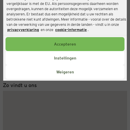
vergelijkbaar is met de EU. Als persoonsgegevens daarheen worden
Ernsting's family
overgedragen, kunnen de autoriteiten deze mogelijk verzamelen en
analyseren. Er bestaat dus een mogelijkheid dat u uw rechten als
Hauptstraße 355a, 55743 Idar-Oberstein
betrokkene niet kunt afdwingen. Meer informatie - vooral over de details
van de verwerking van uw gegevens in derde landen - vindt u in onze
privacyverklaring
en onze
cookie-informatie
.
Gesloten
Actueel:
Accepteren
Servicenummer
Instellingen
+31 (0) 543 20 50 15
Maandag tot vrijdag 8-18 uur
Weigeren
Zo vindt u ons