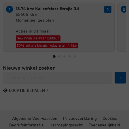
13.74 km: Kallenfelser Straße 34
55606 Kirn
Momenteel gesloten
Acties in dit filiaal
Gewinnen Sie Ihren Einkauf!
50% auf alle bereits reduzierten Artikel
Nieuwe winkel zoeken
Zoek
LOCATIE BEPALEN
Algemene Voorwaarden
Privacyverklaring
Cookies
Bedrijfsinformatie
Herroepingsrecht
Toegankelijkheid