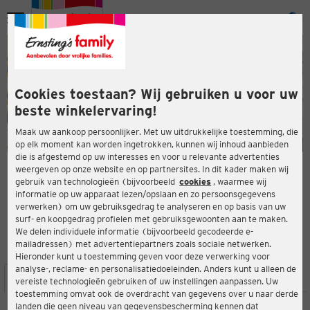
Menu
ten
ten
Cookies toestaan? Wij gebruiken u voor uw
beste winkelervaring!
Maak uw aankoop persoonlijker. Met uw uitdrukkelijke toestemming, die
op elk moment kan worden ingetrokken, kunnen wij inhoud aanbieden
die is afgestemd op uw interesses en voor u relevante advertenties
en
weergeven op onze website en op partnersites. In dit kader maken wij
gebruik van technologieën (bijvoorbeeld
cookies
, waarmee wij
ERNSTING'S FAMILY-WINKEL
informatie op uw apparaat lezen/opslaan en zo persoonsgegevens
Hauptstraße 355a
verwerken) om uw gebruiksgedrag te analyseren en op basis van uw
55743 Idar-Oberstein
surf- en koopgedrag profielen met gebruiksgewoonten aan te maken.
We delen individuele informatie (bijvoorbeeld gecodeerde e-
mailadressen) met advertentiepartners zoals sociale netwerken.
3,9
ten
Beoordeling:
Hieronder kunt u toestemming geven voor deze verwerking voor
analyse-, reclame- en personalisatiedoeleinden. Anders kunt u alleen de
LOCATIE
SERVICES
ASSORTIMENT
ACTIES
vereiste technologieën gebruiken of uw instellingen aanpassen. Uw
toestemming omvat ook de overdracht van gegevens over u naar derde
landen die geen niveau van gegevensbescherming kennen dat