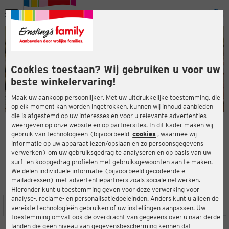
Menu
ten
ten
Cookies toestaan? Wij gebruiken u voor uw
beste winkelervaring!
Maak uw aankoop persoonlijker. Met uw uitdrukkelijke toestemming, die
op elk moment kan worden ingetrokken, kunnen wij inhoud aanbieden
die is afgestemd op uw interesses en voor u relevante advertenties
en
weergeven op onze website en op partnersites. In dit kader maken wij
gebruik van technologieën (bijvoorbeeld
cookies
, waarmee wij
ERNSTING'S FAMILY-WINKEL
informatie op uw apparaat lezen/opslaan en zo persoonsgegevens
Großstr. 12-14
verwerken) om uw gebruiksgedrag te analyseren en op basis van uw
25813 Husum
surf- en koopgedrag profielen met gebruiksgewoonten aan te maken.
We delen individuele informatie (bijvoorbeeld gecodeerde e-
mailadressen) met advertentiepartners zoals sociale netwerken.
4,0
ten
Beoordeling:
Hieronder kunt u toestemming geven voor deze verwerking voor
analyse-, reclame- en personalisatiedoeleinden. Anders kunt u alleen de
LOCATIE
SERVICES
ASSORTIMENT
ACTIES
vereiste technologieën gebruiken of uw instellingen aanpassen. Uw
toestemming omvat ook de overdracht van gegevens over u naar derde
landen die geen niveau van gegevensbescherming kennen dat