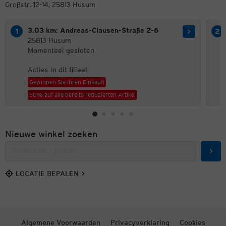
Großstr. 12-14, 25813 Husum
3.03 km: Andreas-Clausen-Straße 2-6
25813 Husum
Momenteel gesloten
Acties in dit filiaal
Gewinnen Sie Ihren Einkauf!
50% auf alle bereits reduzierten Artikel
Nieuwe winkel zoeken
Zoek
LOCATIE BEPALEN
Algemene Voorwaarden
Privacyverklaring
Cookies