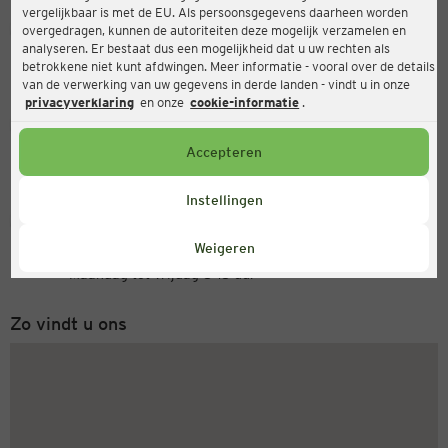
vergelijkbaar is met de EU. Als persoonsgegevens daarheen worden
Ernsting's family
overgedragen, kunnen de autoriteiten deze mogelijk verzamelen en
analyseren. Er bestaat dus een mogelijkheid dat u uw rechten als
Großstr. 12-14, 25813 Husum
betrokkene niet kunt afdwingen. Meer informatie - vooral over de details
van de verwerking van uw gegevens in derde landen - vindt u in onze
privacyverklaring
en onze
cookie-informatie
.
Open
Actueel:
Accepteren
Openingstijden vandaag:
09:00 - 19:00
Instellingen
Servicenummer
Weigeren
+31 (0) 543 20 50 15
Maandag tot vrijdag 8-18 uur
Zo vindt u ons