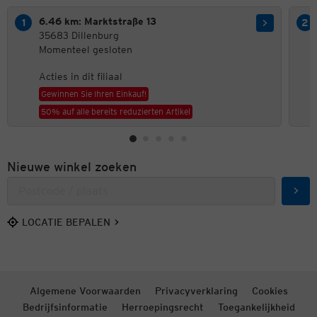
6.46 km: Marktstraße 13
35683 Dillenburg
Momenteel gesloten
Acties in dit filiaal
Gewinnen Sie Ihren Einkauf!
50% auf alle bereits reduzierten Artikel
Nieuwe winkel zoeken
Zoek
LOCATIE BEPALEN
Algemene Voorwaarden
Privacyverklaring
Cookies
Bedrijfsinformatie
Herroepingsrecht
Toegankelijkheid