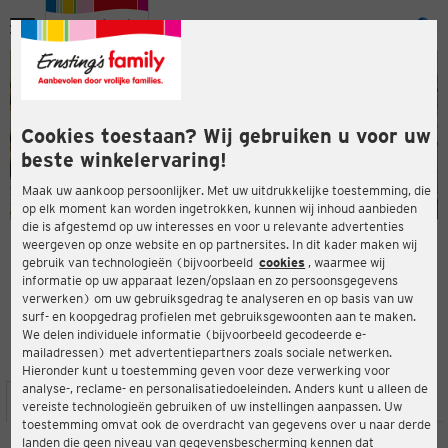
Menu
ten
ten
Cookies toestaan? Wij gebruiken u voor uw
beste winkelervaring!
Maak uw aankoop persoonlijker. Met uw uitdrukkelijke toestemming, die
op elk moment kan worden ingetrokken, kunnen wij inhoud aanbieden
die is afgestemd op uw interesses en voor u relevante advertenties
en
weergeven op onze website en op partnersites. In dit kader maken wij
gebruik van technologieën (bijvoorbeeld
cookies
, waarmee wij
ERNSTING'S FAMILY-WINKEL
informatie op uw apparaat lezen/opslaan en zo persoonsgegevens
Hauptstr. 69
verwerken) om uw gebruiksgedrag te analyseren en op basis van uw
35745 Herborn
surf- en koopgedrag profielen met gebruiksgewoonten aan te maken.
We delen individuele informatie (bijvoorbeeld gecodeerde e-
mailadressen) met advertentiepartners zoals sociale netwerken.
4,1
ten
Beoordeling:
Hieronder kunt u toestemming geven voor deze verwerking voor
analyse-, reclame- en personalisatiedoeleinden. Anders kunt u alleen de
LOCATIE
SERVICES
ASSORTIMENT
ACTIES
vereiste technologieën gebruiken of uw instellingen aanpassen. Uw
toestemming omvat ook de overdracht van gegevens over u naar derde
landen die geen niveau van gegevensbescherming kennen dat