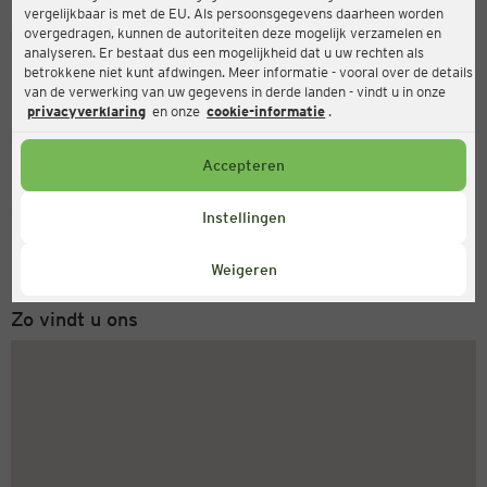
vergelijkbaar is met de EU. Als persoonsgegevens daarheen worden
Ernsting's family
overgedragen, kunnen de autoriteiten deze mogelijk verzamelen en
analyseren. Er bestaat dus een mogelijkheid dat u uw rechten als
Hauptstr. 69, 35745 Herborn
betrokkene niet kunt afdwingen. Meer informatie - vooral over de details
van de verwerking van uw gegevens in derde landen - vindt u in onze
privacyverklaring
en onze
cookie-informatie
.
Gesloten
Actueel:
Accepteren
Servicenummer
Instellingen
+31 (0) 543 20 50 15
Maandag tot vrijdag 8-18 uur
Weigeren
Zo vindt u ons