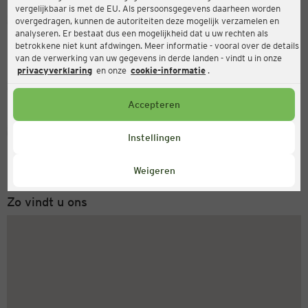
vergelijkbaar is met de EU. Als persoonsgegevens daarheen worden
Ernsting's family
overgedragen, kunnen de autoriteiten deze mogelijk verzamelen en
analyseren. Er bestaat dus een mogelijkheid dat u uw rechten als
Friedrichstraße 37, 64646 Heppenheim
betrokkene niet kunt afdwingen. Meer informatie - vooral over de details
van de verwerking van uw gegevens in derde landen - vindt u in onze
privacyverklaring
en onze
cookie-informatie
.
Gesloten
Actueel:
Accepteren
Servicenummer
Instellingen
+31 (0) 543 20 50 15
Maandag tot vrijdag 8-18 uur
Weigeren
Zo vindt u ons