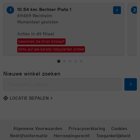
10.54 km: Berliner Platz 1
69469 Weinheim
Momenteel gesloten
Acties in dit filiaal
Gewinnen Sie Ihren Einkauf!
50% auf alle bereits reduzierten Artikel
Nieuwe winkel zoeken
Zoek
LOCATIE BEPALEN
Algemene Voorwaarden
Privacyverklaring
Cookies
Bedrijfsinformatie
Herroepingsrecht
Toegankelijkheid