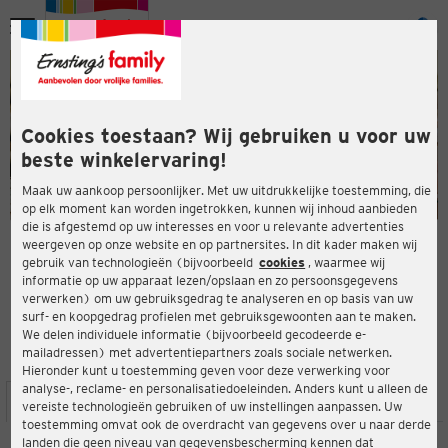
Menu
ten
ten
Cookies toestaan? Wij gebruiken u voor uw
beste winkelervaring!
Maak uw aankoop persoonlijker. Met uw uitdrukkelijke toestemming, die
op elk moment kan worden ingetrokken, kunnen wij inhoud aanbieden
die is afgestemd op uw interesses en voor u relevante advertenties
en
weergeven op onze website en op partnersites. In dit kader maken wij
gebruik van technologieën (bijvoorbeeld
cookies
, waarmee wij
ERNSTING'S FAMILY-WINKEL
informatie op uw apparaat lezen/opslaan en zo persoonsgegevens
Friedrichstraße 37
verwerken) om uw gebruiksgedrag te analyseren en op basis van uw
64646 Heppenheim
surf- en koopgedrag profielen met gebruiksgewoonten aan te maken.
We delen individuele informatie (bijvoorbeeld gecodeerde e-
mailadressen) met advertentiepartners zoals sociale netwerken.
3,2
ten
Beoordeling:
Hieronder kunt u toestemming geven voor deze verwerking voor
analyse-, reclame- en personalisatiedoeleinden. Anders kunt u alleen de
LOCATIE
SERVICES
ASSORTIMENT
ACTIES
vereiste technologieën gebruiken of uw instellingen aanpassen. Uw
toestemming omvat ook de overdracht van gegevens over u naar derde
landen die geen niveau van gegevensbescherming kennen dat