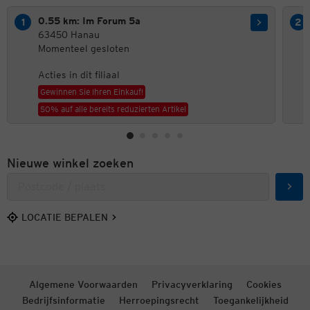
0.55 km: Im Forum 5a
63450 Hanau
Momenteel gesloten
Acties in dit filiaal
Gewinnen Sie Ihren Einkauf!
50% auf alle bereits reduzierten Artikel
Nieuwe winkel zoeken
Zoek
LOCATIE BEPALEN
Algemene Voorwaarden
Privacyverklaring
Cookies
Bedrijfsinformatie
Herroepingsrecht
Toegankelijkheid