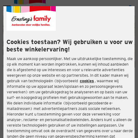
Menu
ten
ten
Cookies toestaan? Wij gebruiken u voor uw
beste winkelervaring!
Maak uw aankoop persoonlijker. Met uw uitdrukkelijke toestemming, die
op elk moment kan worden ingetrokken, kunnen wij inhoud aanbieden
die is afgestemd op uw interesses en voor u relevante advertenties
en
weergeven op onze website en op partnersites. In dit kader maken wij
gebruik van technologieën (bijvoorbeeld
cookies
, waarmee wij
ERNSTING'S FAMILY-WINKEL
informatie op uw apparaat lezen/opslaan en zo persoonsgegevens
Am Steinheimer Tor 5
verwerken) om uw gebruiksgedrag te analyseren en op basis van uw
63450 Hanau
surf- en koopgedrag profielen met gebruiksgewoonten aan te maken.
We delen individuele informatie (bijvoorbeeld gecodeerde e-
mailadressen) met advertentiepartners zoals sociale netwerken.
3,9
ten
Beoordeling:
Hieronder kunt u toestemming geven voor deze verwerking voor
analyse-, reclame- en personalisatiedoeleinden. Anders kunt u alleen de
LOCATIE
SERVICES
ASSORTIMENT
ACTIES
vereiste technologieën gebruiken of uw instellingen aanpassen. Uw
toestemming omvat ook de overdracht van gegevens over u naar derde
landen die geen niveau van gegevensbescherming kennen dat