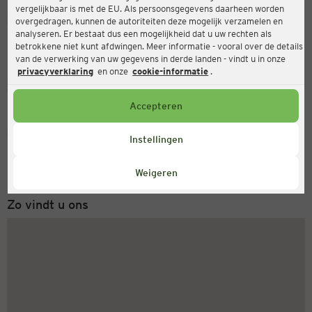
vergelijkbaar is met de EU. Als persoonsgegevens daarheen worden
Ernsting's family
overgedragen, kunnen de autoriteiten deze mogelijk verzamelen en
analyseren. Er bestaat dus een mogelijkheid dat u uw rechten als
Am Steinheimer Tor 5, 63450 Hanau
betrokkene niet kunt afdwingen. Meer informatie - vooral over de details
van de verwerking van uw gegevens in derde landen - vindt u in onze
privacyverklaring
en onze
cookie-informatie
.
Gesloten
Actueel:
Accepteren
Servicenummer
Instellingen
+31 (0) 543 20 50 15
Maandag tot vrijdag 8-18 uur
Weigeren
Zo vindt u ons