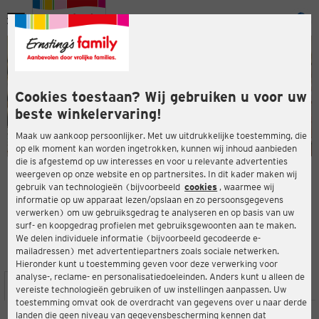
Menu
ten
ten
Cookies toestaan? Wij gebruiken u voor uw
beste winkelervaring!
Maak uw aankoop persoonlijker. Met uw uitdrukkelijke toestemming, die
op elk moment kan worden ingetrokken, kunnen wij inhoud aanbieden
die is afgestemd op uw interesses en voor u relevante advertenties
en
weergeven op onze website en op partnersites. In dit kader maken wij
gebruik van technologieën (bijvoorbeeld
cookies
, waarmee wij
ERNSTING'S FAMILY-WINKEL
informatie op uw apparaat lezen/opslaan en zo persoonsgegevens
Kletzlgutweg 2a (M2)
verwerken) om uw gebruiksgedrag te analyseren en op basis van uw
5400 Hallein
surf- en koopgedrag profielen met gebruiksgewoonten aan te maken.
We delen individuele informatie (bijvoorbeeld gecodeerde e-
mailadressen) met advertentiepartners zoals sociale netwerken.
4,3
ten
Beoordeling:
Hieronder kunt u toestemming geven voor deze verwerking voor
analyse-, reclame- en personalisatiedoeleinden. Anders kunt u alleen de
LOCATIE
SERVICES
ASSORTIMENT
ACTIES
vereiste technologieën gebruiken of uw instellingen aanpassen. Uw
toestemming omvat ook de overdracht van gegevens over u naar derde
landen die geen niveau van gegevensbescherming kennen dat