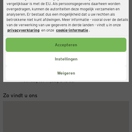
vergelijkbaar is met de EU. Als persoonsgegevens daarheen worden
Ernsting's family
overgedragen, kunnen de autoriteiten deze mogelijk verzamelen en
analyseren. Er bestaat dus een mogelijkheid dat u uw rechten als
Kletzlgutweg 2a (M2), 5400 Hallein
betrokkene niet kunt afdwingen. Meer informatie - vooral over de details
van de verwerking van uw gegevens in derde landen - vindt u in onze
privacyverklaring
en onze
cookie-informatie
.
Open
Actueel:
Accepteren
Openingstijden vandaag:
09:00 - 18:00
Instellingen
Servicenummer
Weigeren
+31 (0) 543 20 50 15
Maandag tot vrijdag 8-18 uur
Zo vindt u ons