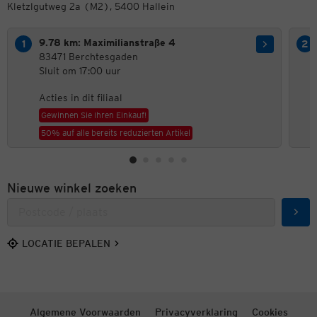
Kletzlgutweg 2a (M2), 5400 Hallein
9.78 km: Maximilianstraße 4
83471 Berchtesgaden
Sluit om 17:00 uur
Acties in dit filiaal
Gewinnen Sie Ihren Einkauf!
50% auf alle bereits reduzierten Artikel
Nieuwe winkel zoeken
Zoek
LOCATIE BEPALEN
Algemene Voorwaarden
Privacyverklaring
Cookies