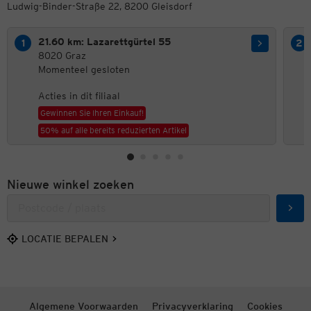
Ludwig-Binder-Straße 22, 8200 Gleisdorf
21.60 km: Lazarettgürtel 55
8020 Graz
Momenteel gesloten
Acties in dit filiaal
Gewinnen Sie Ihren Einkauf!
50% auf alle bereits reduzierten Artikel
Nieuwe winkel zoeken
Zoek
LOCATIE BEPALEN
Algemene Voorwaarden
Privacyverklaring
Cookies