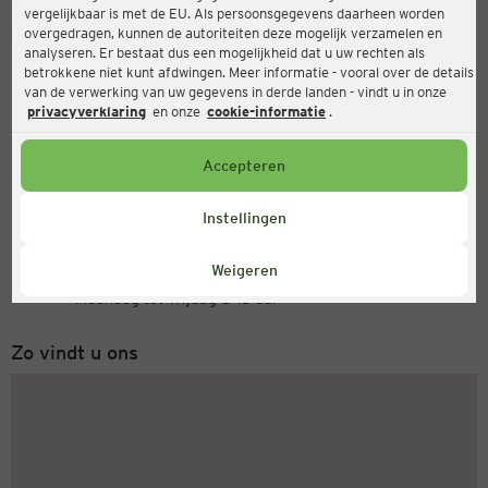
vergelijkbaar is met de EU. Als persoonsgegevens daarheen worden
Ernsting's family
overgedragen, kunnen de autoriteiten deze mogelijk verzamelen en
analyseren. Er bestaat dus een mogelijkheid dat u uw rechten als
Ludwig-Binder-Straße 22, 8200 Gleisdorf
betrokkene niet kunt afdwingen. Meer informatie - vooral over de details
van de verwerking van uw gegevens in derde landen - vindt u in onze
privacyverklaring
en onze
cookie-informatie
.
Open
Actueel:
Accepteren
Openingstijden vandaag:
08:30 - 18:30
Instellingen
Servicenummer
Weigeren
+31 (0) 543 20 50 15
Maandag tot vrijdag 8-18 uur
Zo vindt u ons