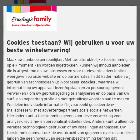
Menu
ten
ten
Cookies toestaan? Wij gebruiken u voor uw
beste winkelervaring!
Maak uw aankoop persoonlijker. Met uw uitdrukkelijke toestemming, die
op elk moment kan worden ingetrokken, kunnen wij inhoud aanbieden
die is afgestemd op uw interesses en voor u relevante advertenties
en
weergeven op onze website en op partnersites. In dit kader maken wij
gebruik van technologieën (bijvoorbeeld
cookies
, waarmee wij
ERNSTING'S FAMILY-WINKEL
informatie op uw apparaat lezen/opslaan en zo persoonsgegevens
Ludwig-Binder-Straße 22
verwerken) om uw gebruiksgedrag te analyseren en op basis van uw
8200 Gleisdorf
surf- en koopgedrag profielen met gebruiksgewoonten aan te maken.
We delen individuele informatie (bijvoorbeeld gecodeerde e-
mailadressen) met advertentiepartners zoals sociale netwerken.
4,9
ten
Beoordeling:
Hieronder kunt u toestemming geven voor deze verwerking voor
analyse-, reclame- en personalisatiedoeleinden. Anders kunt u alleen de
LOCATIE
SERVICES
ASSORTIMENT
ACTIES
vereiste technologieën gebruiken of uw instellingen aanpassen. Uw
toestemming omvat ook de overdracht van gegevens over u naar derde
landen die geen niveau van gegevensbescherming kennen dat