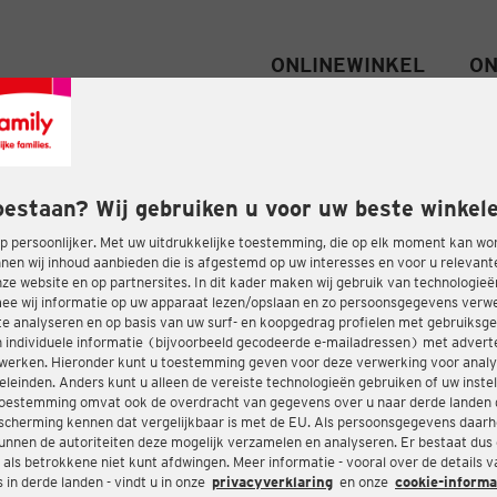
ONLINEWINKEL
ON
oestaan? Wij gebruiken u voor uw beste winkele
 persoonlijker. Met uw uitdrukkelijke toestemming, die op elk moment kan wo
nen wij inhoud aanbieden die is afgestemd op uw interesses en voor u relevant
e website en op partnersites. In dit kader maken wij gebruik van technologie
ee wij informatie op uw apparaat lezen/opslaan en zo persoonsgegevens ver
te analyseren en op basis van uw surf- en koopgedrag profielen met gebruiksg
 individuele informatie (bijvoorbeeld gecodeerde e-mailadressen) met advert
twerken. Hieronder kunt u toestemming geven voor deze verwerking voor analy
eleinden. Anders kunt u alleen de vereiste technologieën gebruiken of uw instel
oestemming omvat ook de overdracht van gegevens over u naar derde landen 
cherming kennen dat vergelijkbaar is met de EU. Als persoonsgegevens daar
nnen de autoriteiten deze mogelijk verzamelen en analyseren. Er bestaat dus
 als betrokkene niet kunt afdwingen. Meer informatie - vooral over de details 
in derde landen - vindt u in onze
privacyverklaring
en onze
cookie-informa