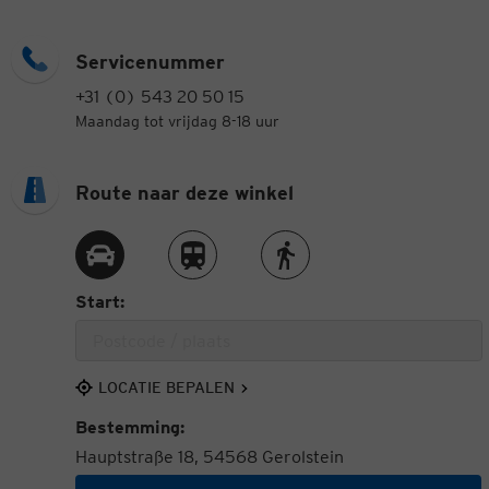
Servicenummer
+31 (0) 543 20 50 15
Maandag tot vrijdag 8-18 uur
Route naar deze winkel
Route met de auto
Route met de trein
Route te voet
Start:
LOCATIE BEPALEN
Bestemming:
Hauptstraße 18, 54568 Gerolstein