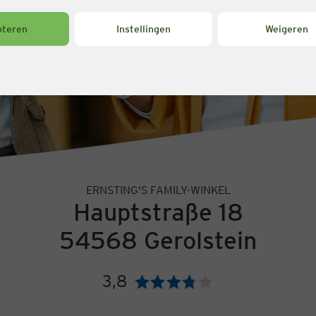
pteren
Instellingen
Weigeren
ERNSTING'S FAMILY-WINKEL
Hauptstraße 18
54568 Gerolstein
3,8
Beoordeling: