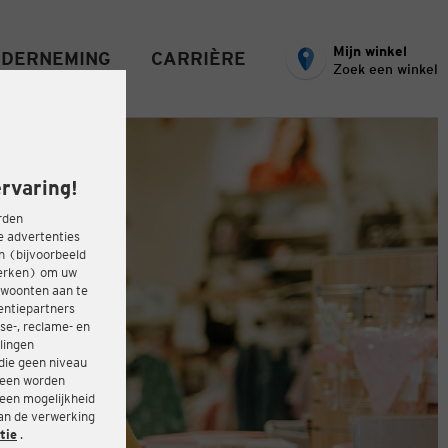
Mijn winkel
DERNEMING
CARRIÈRE
Zoek een winkel
rvaring!
rden
e advertenties
ën (bijvoorbeeld
werken) om uw
ewoonten aan te
entiepartners
se-, reclame- en
lingen
die geen niveau
heen worden
 een mogelijkheid
van de verwerking
tie
.