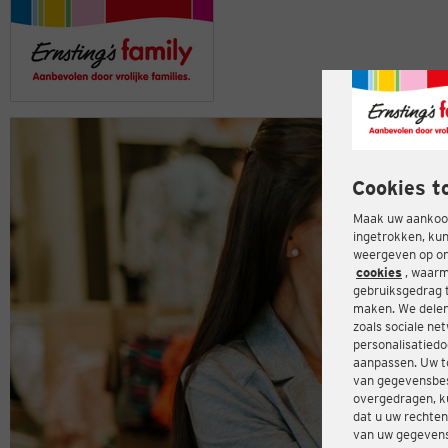
Cookies t
Maak uw aankoop
ingetrokken, kun
weergeven op onz
cookies
, waarm
gebruiksgedrag 
maken. We delen
zoals sociale ne
personalisatiedo
aanpassen. Uw t
van gegevensbes
overgedragen, ku
dat u uw rechten
van uw gegevens 